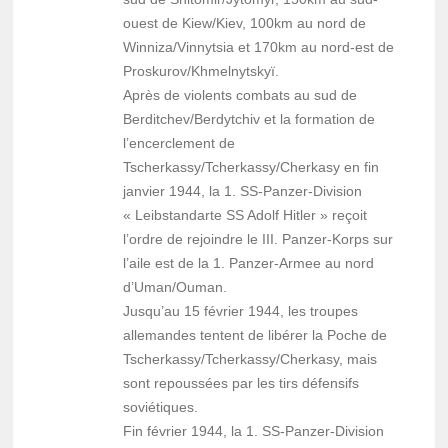
ouest de Kiew/Kiev, 100km au nord de
Winniza/Vinnytsia et 170km au nord-est de
Proskurov/Khmelnytskyï.
Après de violents combats au sud de
Berditchev/Berdytchiv et la formation de
l’encerclement de
Tscherkassy/Tcherkassy/Cherkasy en fin
janvier 1944, la 1. SS-Panzer-Division
« Leibstandarte SS Adolf Hitler » reçoit
l’ordre de rejoindre le III. Panzer-Korps sur
l’aile est de la 1. Panzer-Armee au nord
d’Uman/Ouman.
Jusqu’au 15 février 1944, les troupes
allemandes tentent de libérer la Poche de
Tscherkassy/Tcherkassy/Cherkasy, ​​mais
sont repoussées par les tirs défensifs
soviétiques.
Fin février 1944, la 1. SS-Panzer-Division