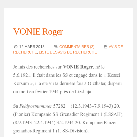
VONIE Roger
12 MARS 2018
COMMENTAIRES (2)
AVIS DE
RECHERCHE
,
LISTE DES AVIS DE RECHERCHE
VONIE Roger
Je fais des recherches sur
, né le
5.6.1921. Il était dans les SS et engagé dans le « Kessel
Korsum », il a été vu la dernière fois à Olztha­ler, disparu
ou mort en février 1944 près de Lizshaja.
Sa
Feld­post­num­mer
57282 = (12.3.1943–7.9.1943) 20.
(Pionier) Kompa­nie SS-Grena­dier-Regi­ment 1 (LSSAH),
(8.9.1943–22.4.1944) 3.2.1944 20. Kompa­nie Panzer­
gre­na­dier-Regi­ment 1 (1. SS-Divi­sion),