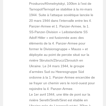
Proskurov/Khmelnytskyi, 100km à l’est de
Tarnopol/Ternopil se stabilise à la mi-mars
1944. Suite à l’attaque soviétique lancée le
20 mars 1944 dans l’intervalle entre les 4.
Panzer-Armee et 1. Panzer-Armee, la 1.
SS-Panzer-Division « Leibstandarte SS
Adolf Hitler » est fusionnée avec des
éléments de la 4. Panzer-Armee pour
former le Divisionsgruppe « Mauss » et
déployée au point de percée situé sur la
rivière Sbrutsch/Zbrucz/Zbroutch en
Ukraine. Le 24 mars 1944, le groupe
d’armées Sud ou Heeresgruppe Süd
ordonne à la 1. Panzer-Armee encerclée de
se frayer un chemin vers le nord-ouest pour
rejoindre la 4. Panzer-Armee.
Le 1er avril 1944, une tête de pont sur la
rivière Sereth/Sireth/Siret est établie en
Ukraine près de Lisowce/Lysivtsi, 30km à