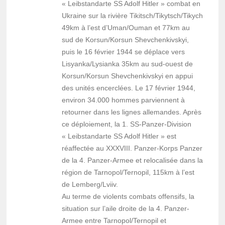
« Leibstandarte SS Adolf Hitler » combat en
Ukraine sur la rivière Tikitsch/Tikytsch/Tikych
49km à l’est d’Uman/Ouman et 77km au
sud de Korsun/Korsun Shevchenkivskyi,
puis le 16 février 1944 se déplace vers
Lisyanka/Lysianka 35km au sud-ouest de
Korsun/Korsun Shevchenkivskyi en appui
des unités encerclées. Le 17 février 1944,
environ 34.000 hommes parviennent à
retourner dans les lignes allemandes. Après
ce déploiement, la 1. SS-Panzer-Division
« Leibstandarte SS Adolf Hitler » est
réaffectée au XXXVIII. Panzer-Korps Panzer
de la 4. Panzer-Armee et relocalisée dans la
région de Tarnopol/Ternopil, 115km à l’est
de Lemberg/Lviiv.
Au terme de violents combats offensifs, la
situation sur l’aile droite de la 4. Panzer-
Armee entre Tarnopol/Ternopil et