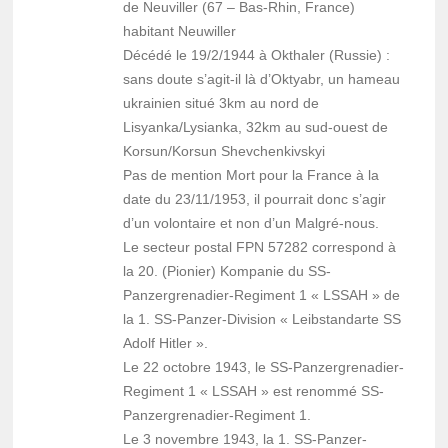
de Neuviller (67 – Bas-Rhin, France)
habitant Neuwiller
Décédé le 19/2/1944 à Okthaler (Russie) :
sans doute s’agit-il là d’Oktyabr, un hameau
ukrainien situé 3km au nord de
Lisyanka/Lysianka, 32km au sud-ouest de
Korsun/Korsun Shevchenkivskyi
Pas de mention Mort pour la France à la
date du 23/11/1953, il pourrait donc s’agir
d’un volontaire et non d’un Malgré-nous.
Le secteur postal FPN 57282 correspond à
la 20. (Pionier) Kompa­nie du SS-
Panzergrena­dier-Regi­ment 1 « LSSAH » de
la 1. SS-Panzer-Division « Leibstandarte SS
Adolf Hitler ».
Le 22 octobre 1943, le SS-Panzergrena­dier-
Regi­ment 1 « LSSAH » est renommé SS-
Panzergrenadier-Regiment 1.
Le 3 novembre 1943, la 1. SS-Panzer-