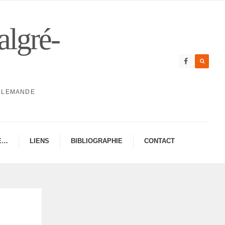
algré-
ALLEMANDE
E…
LIENS
BIBLIO­GRA­PHIE
CONTAC­­T