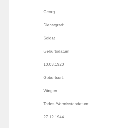
Georg
Dienst­grad:
Soldat
Geburts­da­tum:
10.03.1920
Geburt­sort:
Wingen
Todes-/Vermiss­ten­da­tum:
27.12.1944