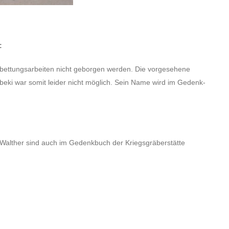
:
tungs­ar­bei­ten nicht gebor­gen werden. Die vorge­se­hene
­beki war somit leider nicht möglich. Sein Name wird im Gedenk­
alther sind auch im Gedenk­buch der Krieg­sgrä­berstätte