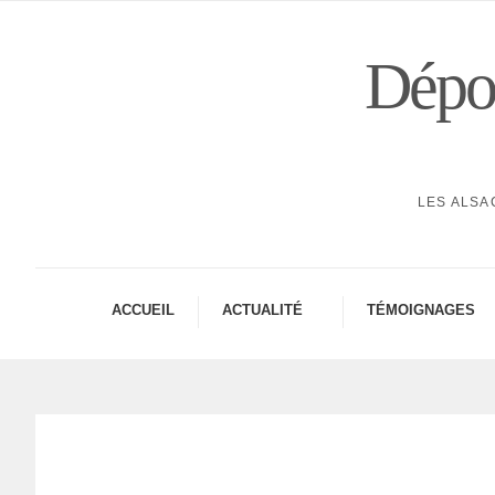
Dépor
LES ALSA
ACCUEIL
ACTUA­LITÉ
TÉMOI­GNAGES