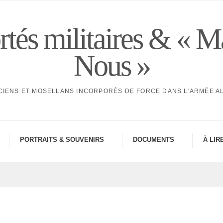
tés militaires & « M
Nous »
CIENS ET MOSELLANS INCORPORÉS DE FORCE DANS L'ARMÉE 
PORTRAITS & SOUVE­NIRS
DOCU­MENTS
À LIR