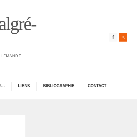
algré-
ALLEMANDE
E…
LIENS
BIBLIO­GRA­PHIE
CONTAC­­T