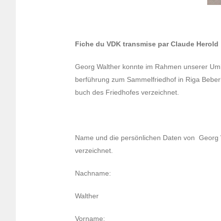
Fiche du VDK trans­mise par Claude Herold 
Georg Walther konnte im Rahmen unse­rer Umbet­
berfüh­rung zum Sammel­fried­hof in Riga Beber
buch des Fried­hofes verzeich­net.
Name und die persön­li­chen Daten von Georg W
verzeich­net.
Nach­name:
Walther
Vorname: