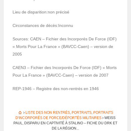
Lieu de dispa­ri­tion:non précisé
Circons­tances de décès:Inconnu
Sources: CAEN – Fichier des Incor­po­rés De Force (IDF)
« Morts Pour La France » (BAVCC-Caen) – version de
2005
CAEN3 – Fichier des Incor­po­rés De Force (IDF) « Morts
Pour La France » (BAVCC-Caen) – version de 2007
REP-1946 – Registre des non-rentrés en 1946
LISTE DES NON RENTRÉS
,
PORTRAITS
,
PORTRAITS
D'INCORPORÉS DE FORCE/DÉPORTÉS MILITAIRES
WEISS
PAUL, DISPARU EN CAPTI­VITÉ À STALINO – FICHE DU DRK ET
DE LA RÉGION...