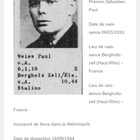
Prénom:Sébas­tien
Paul
Date de nais­
sance:06/01/1916
Lieu de nais­
sance:Bergholtz­
zell (Haut-Rhin) –
France
Lieu de rési­
dence:Bergholtz­
zell (Haut-Rhin) –
France
Incor­poré de force dans la Wehr­macht
Date de dispa­ri­tion:16/09/1944