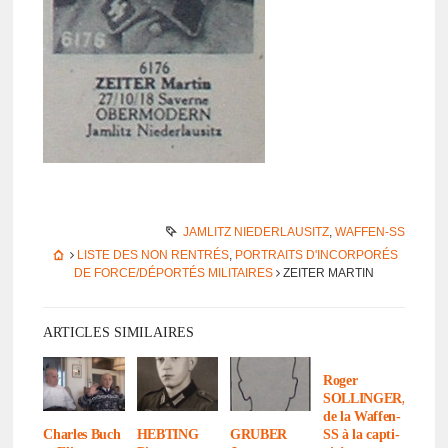
JAMLITZ NIEDERLAUSITZ
,
WAFFEN-SS
LISTE DES NON RENTRÉS
,
PORTRAITS D'INCORPORÉS
DE FORCE/DÉPORTÉS MILITAIRES
ZEITER MARTIN
ARTICLES SIMILAIRES
Roger
SOLLINGER,
de la Waffen-
SS à la capti­
Charles Buch
HEBTING
GRUBER