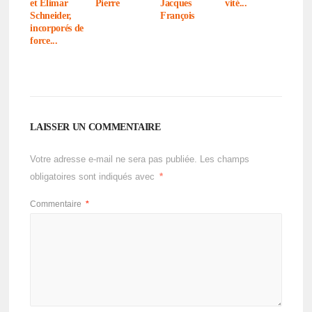
vité...
et Elimar
Pierre
Jacques
Schnei­der,
François
incor­po­rés de
force...
LAISSER UN COMMENTAIRE
Votre adresse e-mail ne sera pas publiée.
Les champs
obligatoires sont indiqués avec
*
Commentaire
*