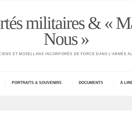
tés militaires & « M
Nous »
CIENS ET MOSELLANS INCORPORÉS DE FORCE DANS L'ARMÉE 
PORTRAITS & SOUVE­NIRS
DOCU­MENTS
À LIR