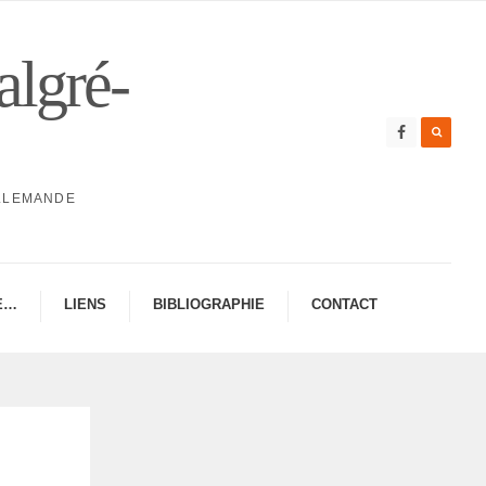
algré-
ALLEMANDE
E…
LIENS
BIBLIO­GRA­PHIE
CONTAC­­T