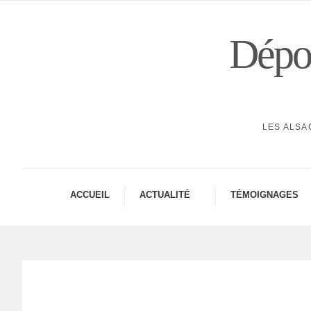
Dépor
LES ALSA
ACCUEIL
ACTUA­LITÉ
TÉMOI­GNAGES