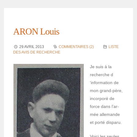
ARON Louis
29 AVRIL 2013
COMMENTAIRES (2)
LISTE
DES AVIS DE RECHERCHE
Je suis à la
recherche d
‘infor­ma­tion de
mon grand-père,
incor­poré de
force dans l’ar­
mée alle­mande
et porté disparu.
Voici les seules