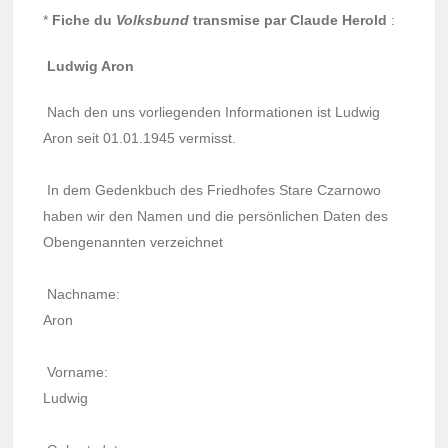
*
Fiche du
Volks­bund
trans­mise par Claude Herold
:
Ludwig Aron
Nach den uns vorlie­gen­den Infor­ma­tio­nen ist Ludwig
Aron seit 01.01.1945 vermisst.
In dem Gedenk­buch des Fried­hofes Stare Czar­nowo
haben wir den Namen und die persön­li­chen Daten des
Oben­ge­nann­ten verzeich­net
Nach­name:
Aron
Vorname:
Ludwig