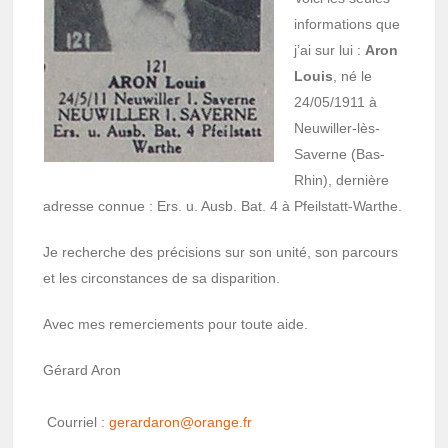
infor­ma­tions que
j’ai sur lui :
Aron
Louis
, né le
24/05/1911 à
Neuwiller-lès-
Saverne (Bas-
Rhin), dernière
adresse connue : Ers. u. Ausb. Bat. 4 à Pfeil­statt-Warthe.
Je recherche des préci­sions sur son unité, son parcours
et les circons­tances de sa dispa­ri­tion.
Avec mes remer­cie­ments pour toute aide.
Gérard Aron
Cour­riel :
gerar­da­ron@o­range.fr