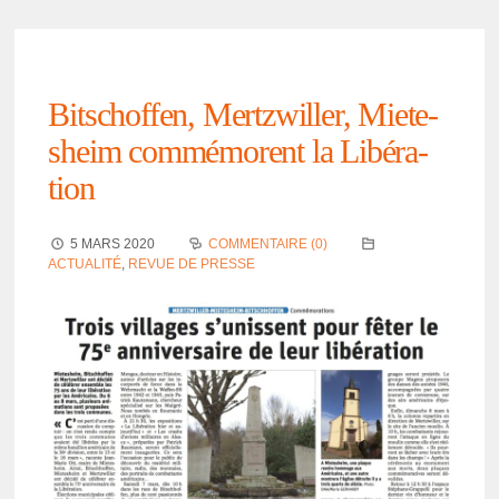
Bitschof­fen, Mertz­willer, Miete­
sheim commé­morent la Libé­ra­
tion
5 MARS 2020
COMMENTAIRE (0)
ACTUALITÉ
,
REVUE DE PRESSE