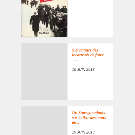
Sur la trace des
incor­po­rés de force
–...
19 JUIN 2013
Un Sarre­gue­mi­nois
sur la liste des morts
de...
19 JUIN 2013