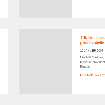
110. Une bles­
provi­den­tielle
15 JANVIER 2007
LAZARUS Albert,
bles­sure provi­den­t
Etudes...
LIRE L’ARTICLE