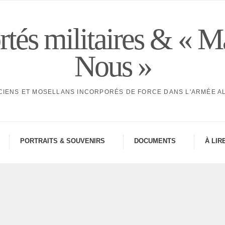
tés militaires & « M
Nous »
CIENS ET MOSELLANS INCORPORÉS DE FORCE DANS L'ARMÉE 
PORTRAITS & SOUVE­NIRS
DOCU­MENTS
À LIR