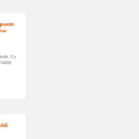
nquante
lsa­
de, Il y
374000
­bli