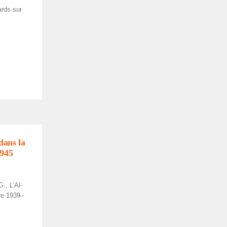
ards sur
 dans la
1945
., L’Al­
re 1939–