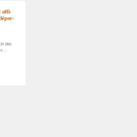
 offi­
 dépor­
Un des
s...