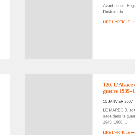
Avant l’ou­bli. Reg
l’his­toire de...
LIRE L’ARTICLE
120. L’Al­sace
guerre 1939–
15 JANVIER 2007
LE MAREC B. et G
.
sace dans la guer
1945, 1988....
LIRE L’ARTICLE