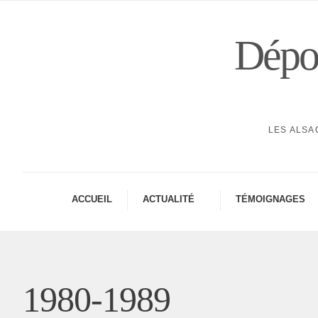
Dépor
LES ALSA
ACCUEIL
ACTUA­LITÉ
TÉMOI­GNAGES
1980-1989