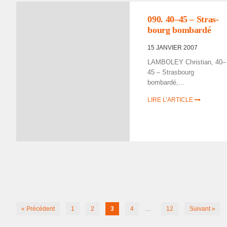
090. 40–45 – Stras­
bourg bombardé
15 JANVIER 2007
LAMBOLEY Chris­tian, 40–
45 – Stras­bourg
bombardé,...
LIRE L’ARTICLE
« Précédent
1
2
3
4
…
12
Suivant »