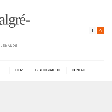
algré-
ALLEMANDE
E…
LIENS
BIBLIO­GRA­PHIE
CONTAC­­T