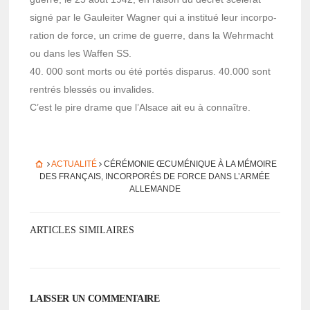
signé par le Gaulei­ter Wagner qui a insti­tué leur incor­po­
ra­tion de force, un crime de guerre, dans la Wehr­macht
ou dans les Waffen SS.
40. 000 sont morts ou été portés dispa­rus. 40.000 sont
rentrés bles­sés ou inva­lides.
C’est le pire drame que l’Al­sace ait eu à connaître.
ACTUALITÉ
CÉRÉ­MO­NIE ŒCUMÉ­NIQUE À LA MÉMOIRE
DES FRANÇAIS, INCOR­PO­RÉS DE FORCE DANS L’AR­MÉE
ALLE­MANDE
ARTICLES SIMILAIRES
LAISSER UN COMMENTAIRE