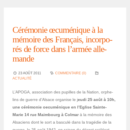
Céré­mo­nie œcumé­nique à la
mémoire des Français, incor­po­
rés de force dans l’ar­mée alle­
mande
23 AOÛT 2011
COMMENTAIRE (0)
ACTUALITÉ
L’APOGA, asso­cia­tion des pupilles de la Nation, orphe­
lins de guerre d’Al­sace orga­nise le j
eudi 25 août à 10h,
une céré­mo­nie oecu­mé­nique en l’Eglise Sainte-
Marie 14 rue Maim­bourg à Colmar
à la mémoire des
Alsa­ciens dont le sort a basculé dans la tragé­die de la
guerre, le 25 août 1942, en raison du décret scélé­rat