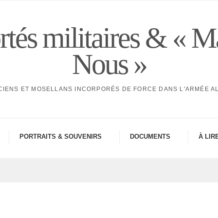
tés militaires & « M
Nous »
CIENS ET MOSELLANS INCORPORÉS DE FORCE DANS L'ARMÉE 
PORTRAITS & SOUVE­NIRS
DOCU­MENTS
À LIR