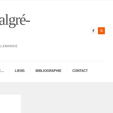
algré-
ALLEMANDE
E…
LIENS
BIBLIO­GRA­PHIE
CONTAC­­T