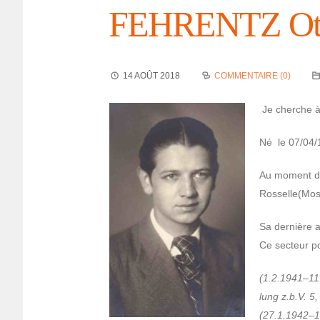
FEHRENTZ Ot
14 AOÛT 2018
COMMENTAIRE (0)
Je cherche à
Né le 07/04/
Au moment de 
Rosselle(Mose
Sa dernière 
Ce secteur po
(1.2.1941–11.
lung z.b.V. 5,
(27.1.1942–14