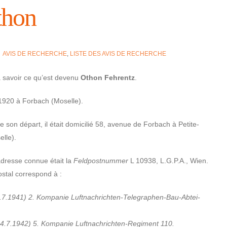
hon
AVIS DE RECHERCHE
,
LISTE DES AVIS DE RECHERCHE
 savoir ce qu’est devenu
Othon Fehrentz
.
1920 à Forbach (Moselle).
son départ, il était‌ domi­ci­lié 58, avenue de Forbach à Petite-
lle).
adresse connue était la
Feld­post­num­mer
L 10938, L.G.P.A., Wien.
stal corres­pond à :
7.1941) 2. Kompa­nie Luft­na­chrich­ten-Tele­gra­phen-Bau-Abtei­
.7.1942) 5. Kompa­nie Luft­na­chrich­ten-Regi­ment 110.