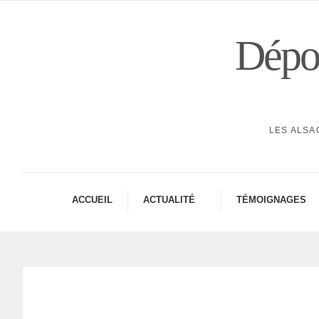
Dépor
LES ALSA
ACCUEIL
ACTUA­LITÉ
TÉMOI­GNAGES