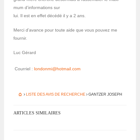
mum d’in­for­ma­tions sur
lui. Il est en effet décédé il y a 2 ans.
Merci d’avance pour toute aide que vous pouvez me
four­nir.
Luc Gérard
Cour­riel :
london­mi@­hot­mail.com
LISTE DES AVIS DE RECHERCHE
GANTZER JOSEPH
ARTICLES SIMILAIRES