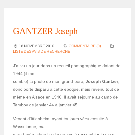
GANTZER Joseph
16 NOVEMBRE 2010
COMMENTAIRE (0)
LISTE DES AVIS DE RECHERCHE
J’ai vu un jour dans un recueil photo­gra­phique datant de
1944 (il me
semble) la photo de mon grand-père,
Joseph Gant­zer
,
donc porté disparu à cette époque, mais revenu tout de
même en Alsace en 1946. Il avait séjourné au camp de
Tambov de janvier 44 à janvier 45.
Venant d’It­tlen­heim, ayant toujours vécu ensuite à
Wasse­lonne, ma
grand-mère cherche désor­mais à rassem­bler le maxi­