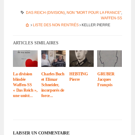
DAS REICH (DIVISION)
,
NON "MORT POUR LA FRANCE"
,
WAFFEN-SS
LISTE DES NON RENTRÉS
KELLER PIERRE
ARTICLES SIMILAIRES
La divi­sion
Charles Buch
HEBTING
GRUBER
blin­dée
et Elimar
Pierre
Jacques
Waffen-SS
Schnei­der,
François
« Das Reich »,
incor­po­rés de
une unité...
force...
LAISSER UN COMMENTAIRE