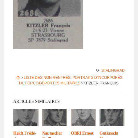
STALINGRAD
LISTE DES NON RENTRÉS
,
PORTRAITS D'INCORPORÉS
DE FORCE/DÉPORTÉS MILITAIRES
KITZLER FRANÇOIS
ARTICLES SIMILAIRES
Heidt Frédé­
Nauta­scher
OBRI Ernest
Gutk­necht