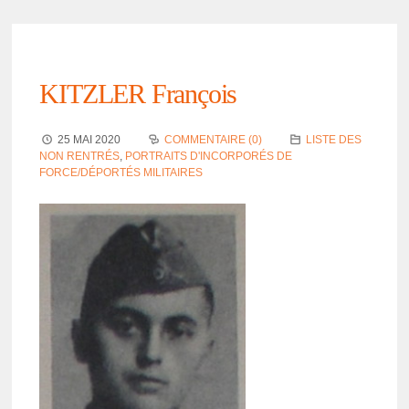
KITZLER François
25 MAI 2020
COMMENTAIRE (0)
LISTE DES
NON RENTRÉS
,
PORTRAITS D'INCORPORÉS DE
FORCE/DÉPORTÉS MILITAIRES