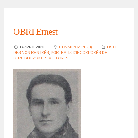
OBRI Ernest
14 AVRIL 2020
COMMENTAIRE (0)
LISTE
DES NON RENTRÉS
,
PORTRAITS D'INCORPORÉS DE
FORCE/DÉPORTÉS MILITAIRES