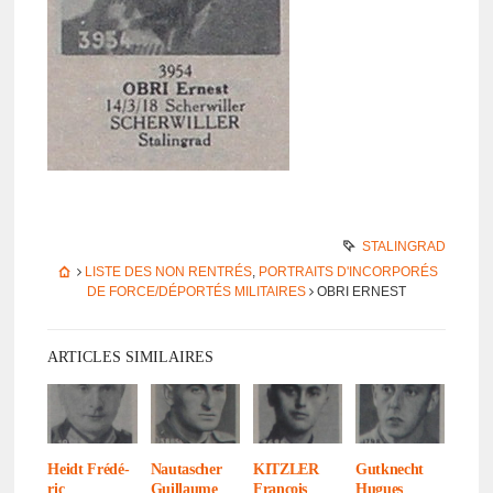
STALINGRAD
LISTE DES NON RENTRÉS
,
PORTRAITS D'INCORPORÉS
DE FORCE/DÉPORTÉS MILITAIRES
OBRI ERNEST
ARTICLES SIMILAIRES
Heidt Frédé­
Nauta­scher
KITZLER
Gutk­necht
ric
Guillaume
François
Hugues