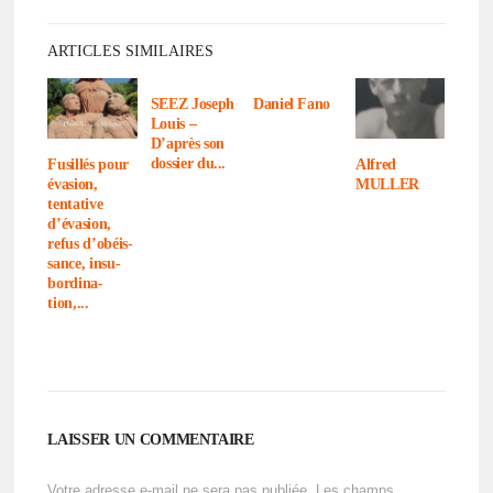
ARTICLES SIMILAIRES
SEEZ Joseph
Daniel Fano
Louis –
D’après son
dossier du...
Fusillés pour
Alfred
évasion,
MULLER
tenta­tive
d’éva­sion,
refus d’obéis­
sance, insu­
bor­di­na­
tion,...
LAISSER UN COMMENTAIRE
Votre adresse e-mail ne sera pas publiée.
Les champs