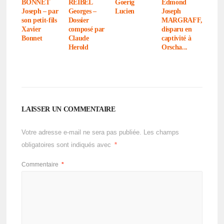
BONNET
REIBEL
Goerig
Edmond
Joseph – par
Georges –
Lucien
Joseph
son petit-fils
Dossier
MARGRAFF,
Xavier
composé par
disparu en
Bonnet
Claude
capti­vité à
Herold
Orscha...
LAISSER UN COMMENTAIRE
Votre adresse e-mail ne sera pas publiée.
Les champs
obligatoires sont indiqués avec
*
Commentaire
*