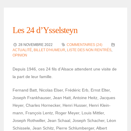
Les 24 d’Ys­sel­steyn
28 NOVEMBRE 2022
COMMENTAIRES (24)
ACTUALITÉ
,
BILLET D'HUMEUR
,
LISTE DES NON RENTRÉS
,
OPINION
Depuis 1946, ces 24 fils d’Al­sace attendent une visite de
la part de leur famille.
Fernand Batt, Nico­las Elser, Frédé­ric Erb, Ernst Elter,
Joseph Fran­khau­ser, Jean Hatt, Antoine Heitz, Jacques
Heyer, Charles Horne­cker, Henri Husser, Henri Klein­
mann, François Lentz, Roger Meyer, Louis Mittler,
Joseph Roth­willer, Jean Schaal, Joseph Scha­cher, Léon
Schis­sele, Jean Schitz, Pierre Schlum­ber­ger, Albert