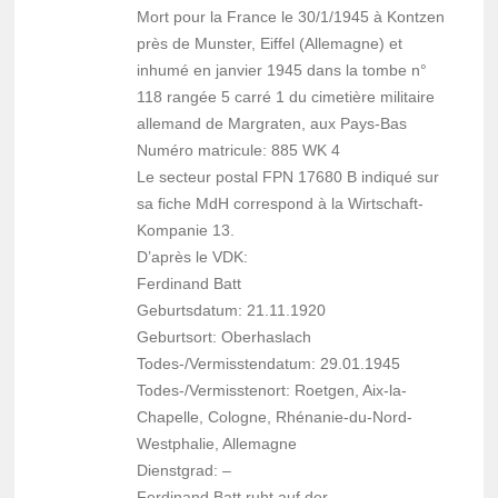
Mort pour la France le 30/1/1945 à Kontzen
près de Munster, Eiffel (Allemagne) et
inhumé en janvier 1945 dans la tombe n°
118 rangée 5 carré 1 du cimetière militaire
allemand de Margraten, aux Pays-Bas
Numéro matricule: 885 WK 4
Le secteur postal FPN 17680 B indiqué sur
sa fiche MdH correspond à la Wirtschaft-
Kompanie 13.
D’après le VDK:
Ferdinand Batt
Geburtsdatum: 21.11.1920
Geburtsort: Oberhaslach
Todes-/Vermisstendatum: 29.01.1945
Todes-/Vermisstenort: Roetgen, Aix-la-
Chapelle, Cologne, Rhénanie-du-Nord-
Westphalie, Allemagne
Dienstgrad: –
Ferdinand Batt ruht auf der