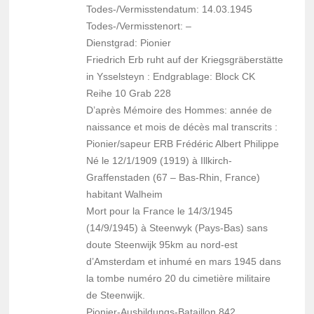
Todes-/Vermisstendatum: 14.03.1945
Todes-/Vermisstenort: –
Dienstgrad: Pionier
Friedrich Erb ruht auf der Kriegsgräberstätte
in Ysselsteyn : Endgrablage: Block CK
Reihe 10 Grab 228
D’après Mémoire des Hommes: année de
naissance et mois de décès mal transcrits :
Pionier/sapeur ERB Frédéric Albert Philippe
Né le 12/1/1909 (1919) à Illkirch-
Graffenstaden (67 – Bas-Rhin, France)
habitant Walheim
Mort pour la France le 14/3/1945
(14/9/1945) à Steenwyk (Pays-Bas) sans
doute Steenwijk 95km au nord-est
d’Amsterdam et inhumé en mars 1945 dans
la tombe numéro 20 du cimetière militaire
de Steenwijk.
Pionier-Ausbildungs-Bataillon 842