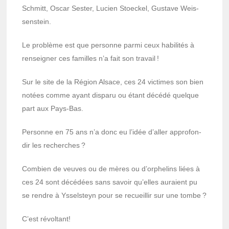
Schmitt, Oscar Sester, Lucien Stoe­ckel, Gustave Weis­
sen­stein.
Le problème est que personne parmi ceux habi­li­tés à
rensei­gner ces familles n’a fait son travail !
Sur le site de la Région Alsace, ces 24 victimes son bien
notées comme ayant disparu ou étant décédé quelque
part aux Pays-Bas.
Personne en 75 ans n’a donc eu l’idée d’al­ler appro­fon­
dir les recherches ?
Combien de veuves ou de mères ou d’or­phe­lins liées à
ces 24 sont décé­dées sans savoir qu’elles auraient pu
se rendre à Yssel­steyn pour se recueillir sur une tombe ?
C’est révol­tant!