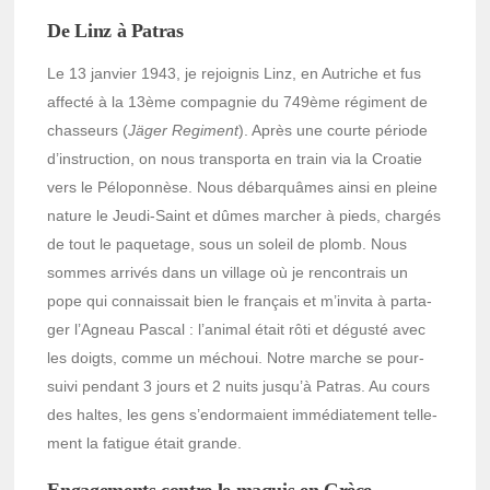
De Linz à Patras
Le 13 janvier 1943, je rejoi­gnis Linz, en Autriche et fus
affecté à la 13ème compa­gnie du 749ème régi­ment de
chas­seurs (
Jäger Regi­ment
). Après une courte période
d’ins­truc­tion, on nous trans­porta en train via la Croa­tie
vers le Pélo­pon­nèse. Nous débarquâmes ainsi en pleine
nature le Jeudi-Saint et dûmes marcher à pieds, char­gés
de tout le paque­tage, sous un soleil de plomb. Nous
sommes arri­vés dans un village où je rencon­trais un
pope qui connais­sait bien le français et m’in­vita à parta­
ger l’Agneau Pascal : l’ani­mal était rôti et dégusté avec
les doigts, comme un méchoui. Notre marche se pour­
suivi pendant 3 jours et 2 nuits jusqu’à Patras. Au cours
des haltes, les gens s’en­dor­maient immé­dia­te­ment telle­
ment la fatigue était grande.