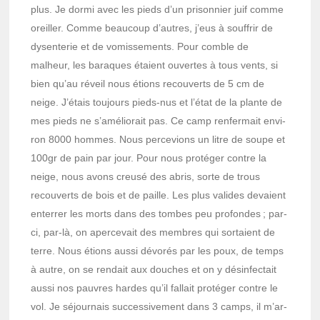
plus. Je dormi avec les pieds d’un prison­nier juif comme
oreiller. Comme beau­coup d’autres, j’eus à souf­frir de
dysen­te­rie et de vomis­se­ments. Pour comble de
malheur, les baraques étaient ouvertes à tous vents, si
bien qu’au réveil nous étions recou­verts de 5 cm de
neige. J’étais toujours pieds-nus et l’état de la plante de
mes pieds ne s’amé­lio­rait pas. Ce camp renfer­mait envi­
ron 8000 hommes. Nous perce­vions un litre de soupe et
100gr de pain par jour. Pour nous proté­ger contre la
neige, nous avons creusé des abris, sorte de trous
recou­verts de bois et de paille. Les plus valides devaient
enter­rer les morts dans des tombes peu profondes ; par-
ci, par-là, on aper­ce­vait des membres qui sortaient de
terre. Nous étions aussi dévo­rés par les poux, de temps
à autre, on se rendait aux douches et on y désin­fec­tait
aussi nos pauvres hardes qu’il fallait proté­ger contre le
vol. Je séjour­nais succes­si­ve­ment dans 3 camps, il m’ar­