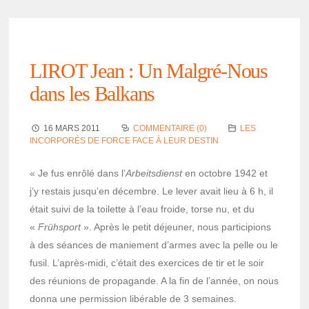
LIROT Jean : Un Malgré-Nous
dans les Balkans
16 MARS 2011
COMMENTAIRE (0)
LES
INCORPORÉS DE FORCE FACE À LEUR DESTIN
« Je fus enrôlé dans l’
Arbeits­dienst
en octobre 1942 et
j’y restais jusqu’en décembre. Le lever avait lieu à 6 h, il
était suivi de la toilette à l’eau froide, torse nu, et du
«
Früh­sport
». Après le petit déjeu­ner, nous parti­ci­pions
à des séances de manie­ment d’armes avec la pelle ou le
fusil. L’après-midi, c’était des exer­cices de tir et le soir
des réunions de propa­gande. A la fin de l’an­née, on nous
donna une permis­sion libé­rable de 3 semaines.