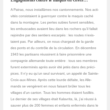
Enga­ge­ments contre le maquis en Grèce…
A Patras, nous instal­lâmes nos canton­ne­ments. Nos acti­
vi­tés consis­taient à guer­royer contre le maquis caché
dans la montagne. Les pertes subies furent sensibles,
les embus­cades avaient lieu dans les rochers qu’il fallait
rejoindre par des sentiers escar­pés : les routes n’exis­
taient pas. Par ailleurs, on nous char­geait de la garde
des ponts et du contrôle de la circu­la­tion. En décembre
1943 les parti­sans réus­sirent à faire prison­nière une
compa­gnie alle­mande toute entière : tous ses membres
furent exter­mi­nés après avoir été jetés dans des préci­
pices. Il n’y eu qu’un seul survi­vant, un appelé de Sainte-
Croix-aux-Mines. Après cette lourde défaite, les Alle­
mands se vengèrent en nous faisant brûler tous les
villages d’un canton. Tous les hommes étaient fusillés.
Le dernier de ses villages était Kala­vrita, là, j’ai réussi à
sauver plus de 200 femmes et enfants enfer­més dans le