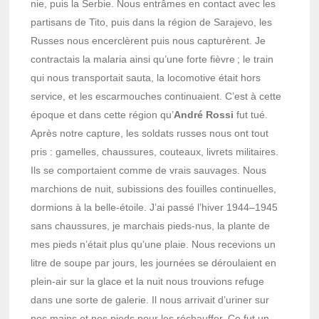
nie, puis la Serbie. Nous entrâmes en contact avec les
parti­sans de Tito, puis dans la région de Sarajevo, les
Russes nous encer­clèrent puis nous captu­rèrent. Je
contrac­tais la mala­ria ainsi qu’une forte fièvre ; le train
qui nous trans­por­tait sauta, la loco­mo­tive était hors
service, et les escar­mouches conti­nuaient. C’est à cette
époque et dans cette région qu’
André Rossi
fut tué.
Après notre capture, les soldats russes nous ont tout
pris : gamelles, chaus­sures, couteaux, livrets mili­taires.
Ils se compor­taient comme de vrais sauvages. Nous
marchions de nuit, subis­sions des fouilles conti­nuelles,
dormions à la belle-étoile. J’ai passé l’hi­ver 1944–1945
sans chaus­sures, je marchais pieds-nus, la plante de
mes pieds n’était plus qu’une plaie. Nous rece­vions un
litre de soupe par jours, les jour­nées se dérou­laient en
plein-air sur la glace et la nuit nous trou­vions refuge
dans une sorte de gale­rie. Il nous arri­vait d’uri­ner sur
nos mains et nos pieds pour les réchauf­fer. Ce fut un