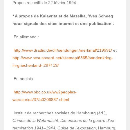
Propos recueillis le 22 février 1994.
* A propos de Kala­vrita et de Mazeika, Yves Scheeg
nous signale des sites inter­net et une publi­ca­tion :
En alle­mand :
http://www.dradio.de/dlr/sendun­gen/merk­mal/219591/
et
http://www.nexus­board.net/site­map/6365/banden­krieg-
in-grie­chen­land-t297419/
En anglais :
http://www.bbc.co.uk/ww2peo­ples­
war/stories/37/a3206837.shtml
Insti­tut de recherches sociales de Hambourg (éd.),
Crimes de la Wehr­macht. Dimen­sions de la guerre d’ex­
ter­mi­na­tion 1941–1944. Guide de l’ex­po­si­tion
, Hamburg,