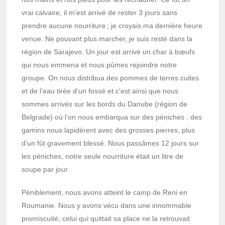
vrai calvaire, il m’est arrivé de rester 3 jours sans
prendre aucune nour­ri­ture ; je croyais ma dernière heure
venue. Ne pouvant plus marcher, je suis resté dans la
région de Sarajevo. Un jour est arrivé un char à bœufs
qui nous emmena et nous pûmes rejoindre notre
groupe. On nous distri­bua des pommes de terres cuites
et de l’eau tirée d’un fossé et c’est ainsi que nous
sommes arri­vés sur les bords du Danube (région de
Belgrade) où l’on nous embarqua sur des péniches : des
gamins nous lapi­dèrent avec des grosses pierres, plus
d’un fût grave­ment blessé. Nous passâmes 12 jours sur
les péniches, notre seule nour­ri­ture était un litre de
soupe par jour.
Péni­ble­ment, nous avons atteint le camp de Reni en
Rouma­nie. Nous y avons vécu dans une innom­mable
promis­cuité; celui qui quit­tait sa place ne la retrou­vait