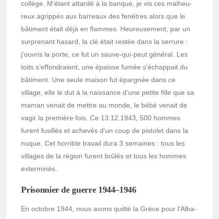
collège. M’étant attardé à la banque, je vis ces malheu­
reux agrip­pés aux barreaux des fenêtres alors que le
bâti­ment était déjà en flammes. Heureu­se­ment, par un
surpre­nant hasard, la clé était restée dans la serrure :
j’ou­vris la porte, ce fut un sauve-qui-peut géné­ral. Les
toits s’ef­fon­draient, une épaisse fumée s’échap­pait du
bâti­ment. Une seule maison fut épar­gnée dans ce
village, elle le dut à la nais­sance d’une petite fille que sa
maman venait de mettre au monde, le bébé venait de
vagir la première fois. Ce 13.12.1943, 500 hommes
furent fusillés et ache­vés d’un coup de pisto­let dans la
nuque. Cet horrible travail dura 3 semaines : tous les
villages de la région furent brûlés et tous les hommes
exter­mi­nés.
Prison­nier de guerre 1944–1946
En octobre 1944, nous avons quitté la Grèce pour l’Al­ba­