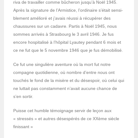
riva de travailler comme bûche­ron jusqu’à Noël 1945.
Après la signa­ture de l’Ar­mis­tice, l’or­di­naire s’était sensi­
ble­ment amélioré et j’avais réussi à récu­pé­rer des
chaus­sures sur un cadavre. Partis à Noël 1945, nous
sommes arri­vés à Stras­bourg le 3 avril 1946. Je fus
encore hospi­ta­lisé à l’hô­pi­tal Lyau­tey pendant 6 mois et
ce ne fut que le 5 novembre 1946 que je fus démo­bi­lisé.
Ce fut une singu­lière aven­ture où la mort fut notre
compagne quoti­dienne, où nombre d’entre nous ont
touchés le fond de la misère et du déses­poir, où celui qui
ne luttait pas constam­ment n’avait aucune chance de
s’en sortir.
Puisse cet humble témoi­gnage servir de leçon aux
« stres­sés » et autres déses­pé­rés de ce XXème siècle
finis­sant »