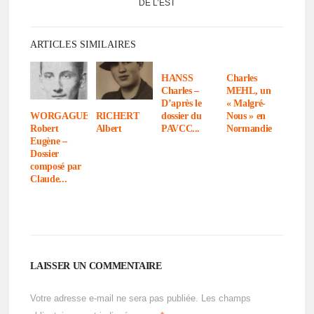
DE L’EST
ARTICLES SIMILAIRES
HANSS
Charles
Charles –
MEHL, un
D’après le
« Malgré-
dossier du
Nous » en
WORGAGUE
RICHERT
PAVCC...
Norman­die
Robert
Albert
Eugène –
Dossier
composé par
Claude...
LAISSER UN COMMENTAIRE
Votre adresse e-mail ne sera pas publiée.
Les champs