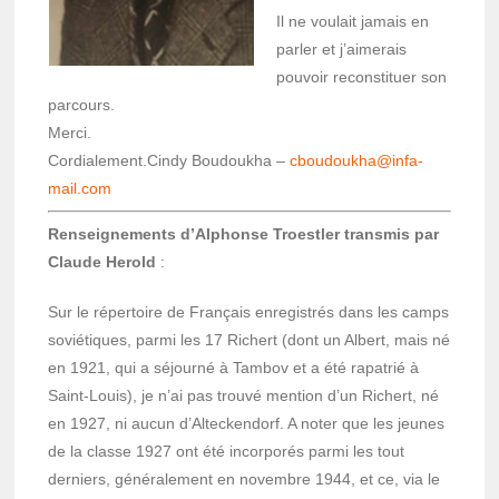
Il ne voulait jamais en
parler et j’ai­me­rais
pouvoir recons­ti­tuer son
parcours.
Merci.
Cordia­le­ment.Cindy Boudou­kha –
cbou­dou­kha@in­fa­
mail.com
Rensei­gne­ments d’Al­phonse Troest­ler trans­mis par
Claude Herold
:
Sur le réper­toire de Français enre­gis­trés dans les camps
sovié­tiques, parmi les 17 Richert (dont un Albert, mais né
en 1921, qui a séjourné à Tambov et a été rapa­trié à
Saint-Louis), je n’ai pas trouvé mention d’un Richert, né
en 1927, ni aucun d’Al­te­cken­dorf. A noter que les jeunes
de la classe 1927 ont été incor­po­rés parmi les tout
derniers, géné­ra­le­ment en novembre 1944, et ce, via le