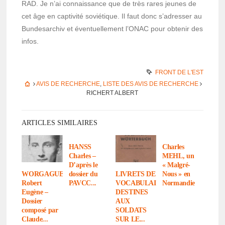
RAD. Je n’ai connais­sance que de très rares jeunes de
cet âge en capti­vité sovié­tique. Il faut donc s’adres­ser au
Bunde­sar­chiv et éven­tuel­le­ment l’ONAC pour obte­nir des
infos.
FRONT DE L'EST
AVIS DE RECHERCHE
,
LISTE DES AVIS DE RECHERCHE
RICHERT ALBERT
ARTICLES SIMILAIRES
HANSS
Charles
Charles –
MEHL, un
D’après le
« Malgré-
dossier du
Nous » en
WORGAGUE
LIVRETS DE
PAVCC...
Norman­die
Robert
VOCABULAIRE
Eugène –
DESTINES
Dossier
AUX
composé par
SOLDATS
Claude...
SUR LE...