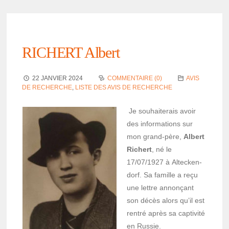
RICHERT Albert
22 JANVIER 2024
COMMENTAIRE (0)
AVIS
DE RECHERCHE
,
LISTE DES AVIS DE RECHERCHE
Je souhai­te­rais avoir
des infor­ma­tions sur
mon grand-père,
Albert
Richert
, né le
17/07/1927 à Alte­cken­
dorf. Sa famille a reçu
une lettre annonçant
son décès alors qu’il est
rentré après sa capti­vité
en Russie.