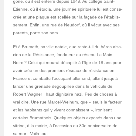
gone, où il est enterré depuis 1949. Au collège Saint-
Etienne, où il étudia, une jour­née spiri­tuelle lui est consa­
crée et une plaque est scel­lée sur la façade de l’éta­blis­
se­ment. Enfin, une rue de Neudorf, où il vécut avec ses
parents, porte son nom.
Et à Brumath, sa ville natale, que reste-t-il du héros alsa­
cien de la Résis­tance, fonda­teur du réseau La Main
Noire ? Celui qui mourut déca­pité à l’âge de 18 ans pour
avoir créé un des premiers réseaux de résis­tance en
France et combattu l’oc­cu­pant alle­mand, allant jusqu’à
lancer une grenade dégou­pillée dans le véhi­cule de
Robert Wagner , haut digni­taire nazi. Peu de choses à
vrai dire. Une rue Marcel-Weinum, que « seuls le facteur
et les habi­tants qui y vivent connaissent », ironisent
certains Bruma­thois. Quelques objets expo­sés dans une
vitrine, à la mairie, à l’oc­ca­sion du 80e anni­ver­saire de
sa mort. Voilà tout.