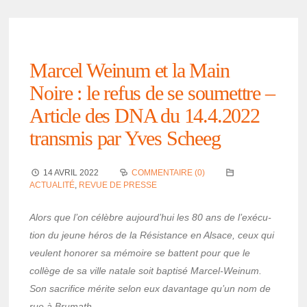
Marcel Weinum et la Main
Noire : le refus de se soumettre –
Article des DNA du 14.4.2022
trans­mis par Yves Scheeg
14 AVRIL 2022
COMMENTAIRE (0)
ACTUALITÉ
,
REVUE DE PRESSE
Alors que l’on célèbre aujourd’­hui les 80 ans de l’exé­cu­
tion du jeune héros de la Résis­tance en Alsace, ceux qui
veulent hono­rer sa mémoire se battent pour que le
collège de sa ville natale soit baptisé Marcel-Weinum.
Son sacri­fice mérite selon eux davan­tage qu’un nom de
rue à Brumath.