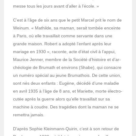
messe tous les jours avant d’al­ler à l’école. »
C’est à l’âge de six ans que le petit Marcel prit le nom de
Weinum. « Mathilde, sa maman, serait tombée enceinte
à Paris, où elle travaillait comme servante dans une
grande maison. Robert a adopté l’en­fant après leur
mariage en 1930 », raconte, acte d’état civil à l’ap­pui,
Maurice Jenner, membre de la Société d’his­toire et d’ar­
chéo­lo­gie de Brumath et envi­rons (Shabe), qui consacre
un numéro spécial au jeune Bruma­thois. De cette union,
sont nés deux enfants : Eugène, décédé d’une mala­die
en avril 1935 à l’âge de 8 ans, et Mariette, morte élec­tro­
cu­tée après la guerre alors qu’elle travaillait sur sa
machine à coudre. Des tragé­dies dont la maman ne se
remet­tra jamais.
D’après Sophie Klein­mann-Quirin, c’est à son retour de