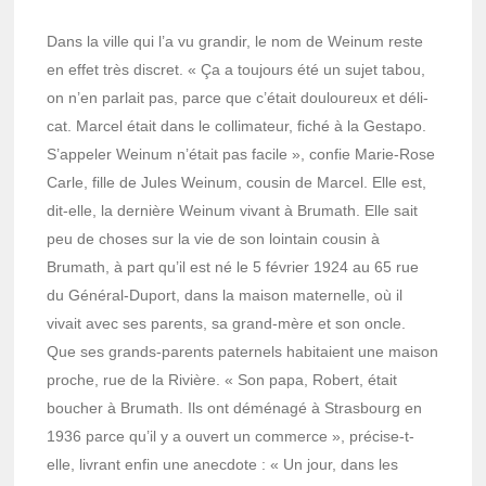
Dans la ville qui l’a vu gran­dir, le nom de Weinum reste
en effet très discret. « Ça a toujours été un sujet tabou,
on n’en parlait pas, parce que c’était doulou­reux et déli­
cat. Marcel était dans le colli­ma­teur, fiché à la Gestapo.
S’ap­pe­ler Weinum n’était pas facile », confie Marie-Rose
Carle, fille de Jules Weinum, cousin de Marcel. Elle est,
dit-elle, la dernière Weinum vivant à Brumath. Elle sait
peu de choses sur la vie de son loin­tain cousin à
Brumath, à part qu’il est né le 5 février 1924 au 65 rue
du Géné­ral-Duport, dans la maison mater­nelle, où il
vivait avec ses parents, sa grand-mère et son oncle.
Que ses grands-parents pater­nels habi­taient une maison
proche, rue de la Rivière. « Son papa, Robert, était
boucher à Brumath. Ils ont démé­nagé à Stras­bourg en
1936 parce qu’il y a ouvert un commerce », précise-t-
elle, livrant enfin une anec­dote : « Un jour, dans les