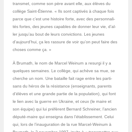
trans­met, comme son père avant elle, aux élèves du
collège Saint-Étienne. « Ils sont capti­vés à chaque fois
parce que c’est une histoire forte, avec des person­na­li­
tés fortes, des jeunes capables de donner leur vie, d’al­
ler jusqu’au bout de leurs convic­tions. Les jeunes
d’aujourd’­hui, ça les rassure de voir qu’on peut faire des
choses comme ça. »
À Brumath, le nom de Marcel Weinum a resurgi il y a
quelques semaines. Le collège, qui achève sa mue, se
cherche un nom. Une bataille fait rage entre les parti­
sans du héros de la résis­tance (ensei­gnants, parents
d’élèves et une grande partie de la popu­la­tion), qui font
le lien avec la guerre en Ukraine, et ceux (le maire et
son équipe) qui lui préfèrent Bernard Schrei­ner, l’an­cien
député-maire qui ensei­gna dans l’éta­blis­se­ment. Celui
qui, lors de l’inau­gu­ra­tion de la rue Marcel-Weinum à
Brumath, le 2 novembre 1997, invita à « trans­mettre aux