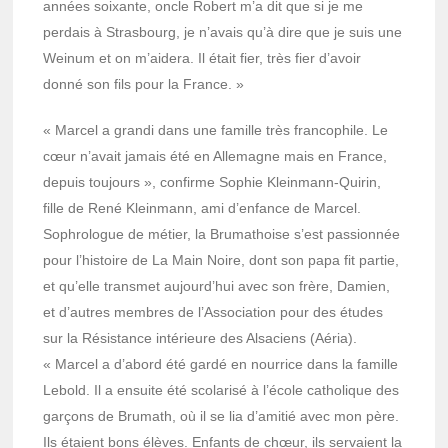
années soixante, oncle Robert m’a dit que si je me
perdais à Stras­bourg, je n’avais qu’à dire que je suis une
Weinum et on m’ai­dera. Il était fier, très fier d’avoir
donné son fils pour la France. »
« Marcel a grandi dans une famille très fran­co­phile. Le
cœur n’avait jamais été en Alle­magne mais en France,
depuis toujours », confirme Sophie Klein­mann-Quirin,
fille de René Klein­mann, ami d’en­fance de Marcel.
Sophro­logue de métier, la Bruma­thoise s’est passion­née
pour l’his­toire de La Main Noire, dont son papa fit partie,
et qu’elle trans­met aujourd’­hui avec son frère, Damien,
et d’autres membres de l’As­so­cia­tion pour des études
sur la Résis­tance inté­rieure des Alsa­ciens (Aéria).
« Marcel a d’abord été gardé en nour­rice dans la famille
Lebold. Il a ensuite été scola­risé à l’école catho­lique des
garçons de Brumath, où il se lia d’ami­tié avec mon père.
Ils étaient bons élèves. Enfants de chœur, ils servaient la