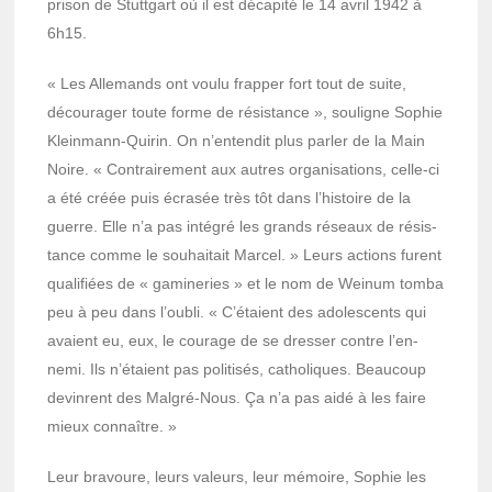
prison de Stutt­gart où il est déca­pité le 14 avril 1942 à
6h15.
« Les Alle­mands ont voulu frap­per fort tout de suite,
décou­ra­ger toute forme de résis­tance », souligne Sophie
Klein­mann-Quirin. On n’en­ten­dit plus parler de la Main
Noire. « Contrai­re­ment aux autres orga­ni­sa­tions, celle-ci
a été créée puis écra­sée très tôt dans l’his­toire de la
guerre. Elle n’a pas inté­gré les grands réseaux de résis­
tance comme le souhai­tait Marcel. » Leurs actions furent
quali­fiées de « gami­ne­ries » et le nom de Weinum tomba
peu à peu dans l’ou­bli. « C’étaient des adoles­cents qui
avaient eu, eux, le courage de se dres­ser contre l’en­
nemi. Ils n’étaient pas poli­ti­sés, catho­liques. Beau­coup
devinrent des Malgré-Nous. Ça n’a pas aidé à les faire
mieux connaître. »
Leur bravoure, leurs valeurs, leur mémoire, Sophie les