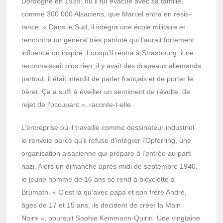
Dordogne en 1939, où il fut évacué avec sa famille,
comme 300 000 Alsa­ciens, que Marcel entra en résis­
tance. « Dans le Sud, il inté­gra une école mili­taire et
rencon­tra un géné­ral très patriote qui l’au­rait forte­ment
influencé ou inspiré. Lorsqu’il rentra à Stras­bourg, il ne
recon­nais­sait plus rien, il y avait des drapeaux alle­mands
partout, il était inter­dit de parler français et de porter le
béret. Ça a suffi à éveiller un senti­ment de révolte, de
rejet de l’oc­cu­pant », raconte-t-elle.
L’en­tre­prise où il travaille comme dessi­na­teur indus­triel
le renvoie parce qu’il refuse d’in­té­grer l’Op­fer­ring, une
orga­ni­sa­tion alsa­cienne qui prépare à l’en­trée au parti
nazi. Alors un dimanche après-midi de septembre 1940,
le jeune homme de 16 ans se rend à bicy­clette à
Brumath. « C’est là qu’a­vec papa et son frère André,
âgés de 17 et 15 ans, ils décident de créer la Main
Noire », pour­suit Sophie Kein­mann-Quirin. Une ving­taine