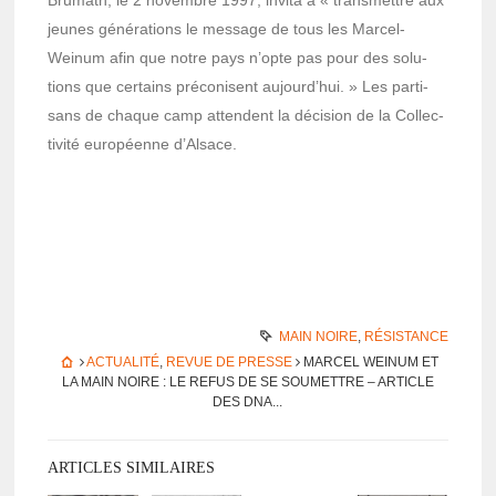
jeunes géné­ra­tions le message de tous les Marcel-
Weinum afin que notre pays n’opte pas pour des solu­
tions que certains préco­nisent aujourd’­hui. » Les parti­
sans de chaque camp attendent la déci­sion de la Collec­
ti­vité euro­péenne d’Al­sace.
MAIN NOIRE
,
RÉSISTANCE
ACTUALITÉ
,
REVUE DE PRESSE
MARCEL WEINUM ET
LA MAIN NOIRE : LE REFUS DE SE SOUMETTRE – ARTICLE
DES DNA...
ARTICLES SIMILAIRES