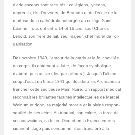
d’ado­les­cents sont recru­tés : collé­giens, lycéens,
appren­tis, fils d’ou­vriers, de Brumath et de l’école de la
maîtrise de la cathé­drale héber­gée au collège Saint-
Étienne. Tous ont entre 14 et 16 ans, sauf Charles
Lebold, son frère de lait, seul majeur, chef moral de l’or­
ga­ni­sa­tion.
Dès octobre 1940, l’amour de la patrie et la foi chevillée
au corps, ils entament la lutte, de façon symbo­lique
d’abord, puis active ( lire par ailleurs ). Jusqu’à l’ul­time
coup d’éclat du 8 mai 1941 qui déci­dera les Alle­mands à
tran­cher cette sédi­tieuse Main Noire. Un rapport médi­cal
recon­naît les brillantes facul­tés intel­lec­tuelles de Marcel
Weinum et donc, sa majo­rité morale et la pleine respon­
sa­bi­lité de ses actes. Au tribu­nal, son calme, la force de
ses convic­tions, sa foi en Dieu et en la France impres­
sionnent. Jugé puis condamné, il est trans­féré à la