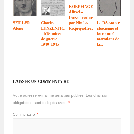
KOEPFINGER
Alfred –
Dossier réalisé
par Nico­las
SEILLER
Charles
La Résis­tance
Roquejeoffre...
Aloïse
LUNZENFICHTER
alsa­cienne et
– Mémoires
les commé­
de guerre
mo­ra­tions de
1940–1945
la...
LAISSER UN COMMENTAIRE
Votre adresse e-mail ne sera pas publiée.
Les champs
obligatoires sont indiqués avec
*
Commentaire
*