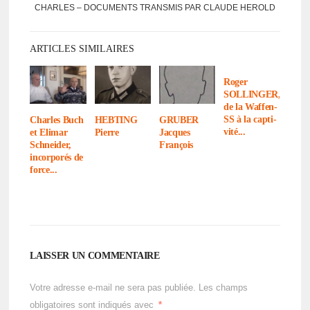
CHARLES – DOCU­MENTS TRANS­MIS PAR CLAUDE HEROLD
ARTICLES SIMILAIRES
Roger
SOLLINGER,
de la Waffen-
SS à la capti­
Charles Buch
HEBTING
GRUBER
vité...
et Elimar
Pierre
Jacques
Schnei­der,
François
incor­po­rés de
force...
LAISSER UN COMMENTAIRE
Votre adresse e-mail ne sera pas publiée.
Les champs
obligatoires sont indiqués avec
*