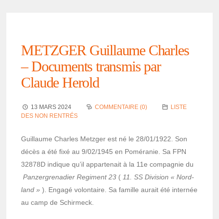
METZGER Guillaume Charles
– Docu­ments trans­mis par
Claude Herold
13 MARS 2024
COMMENTAIRE (0)
LISTE
DES NON RENTRÉS
Guillaume Charles Metz­ger est né le 28/01/1922. Son
décès a été fixé au 9/02/1945 en Pomé­ra­nie. Sa FPN
32878D indique qu’il appar­te­nait à la 11e compa­gnie du
Panzer­gre­na­dier Regi­ment 23
(
11. SS Divi­sion « Nord­
land »
). Engagé volon­taire. Sa famille aurait été inter­née
au camp de Schir­meck.