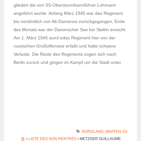
glie­dert die von SS-Obers­turm­bannfüh­rer Lohmann
angeführt wurde. Anfang März 1945 war das Regi­ment
bis nordöst­lich von Alt-Dame­row zurück­ge­gan­gen, Ende
des Monats war der Damm­scher See bei Stet­tin erreicht.
Am 1. März 1945 wurd edas Regi­ment hier von der
russi­schen Großof­fen­sive erfaßt und hatte schwere
Verluste. Die Reste des Regi­ments zogen sich nach
Berlin zurück und gingen im Kampf um die Stadt unter.
NORDLAND
,
WAFFEN-SS
LISTE DES NON RENTRÉS
METZGER GUILLAUME