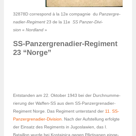
32878D corres­pond à la 12e compa­gnie du
Panzer­gre­
na­dier-Regi­ment
23 de la 11e
SS Panzer-Divi­
sion
«
Nord­land
»
SS-Panzer­gre­na­dier-Regi­ment
23 “Norge”
Ents­tan­den am 22. Okto­ber 1943 bei der Durch­num­me­
rie­rung der Waffen-SS aus dem SS-Panzer­gre­na­dier-
Regi­ment Norge. Das Regi­ment unters­tand der
11. SS-
Panzer­gre­na­dier-Divi­sion
. Nach der Aufstel­lung erfolgte
der Einsatz des Regi­ments in Jugos­la­wien, das I.
Bataillon wurde bei Kostaj­nica gegen PArti­sa­nen einge­