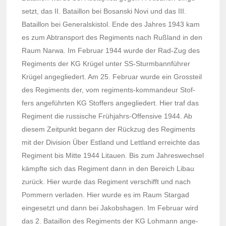
setzt, das II. Bataillon bei Bosanski Novi und das III.
Bataillon bei Gene­rals­kis­tol. Ende des Jahres 1943 kam
es zum Abtrans­port des Regi­ments nach Rußland in den
Raum Narwa. Im Februar 1944 wurde der Rad-Zug des
Regi­ments der KG Krügel unter SS-Sturm­bannfüh­rer
Krügel ange­glie­dert. Am 25. Februar wurde ein Gross­teil
des Regi­ments der, vom regi­ments-komman­deur Stof­
fers angeführ­ten KG Stof­fers ange­glie­dert. Hier traf das
Regi­ment die russische Frühjahrs-Offen­sive 1944. Ab
diesem Zeit­punkt begann der Rück­zug des Regi­ments
mit der Divi­sion Über Estland und Lettland erreichte das
Regi­ment bis Mitte 1944 Litauen. Bis zum Jahres­wech­sel
kämpfte sich das Regi­ment dann in den Bereich Libau
zurück. Hier wurde das Regi­ment verschifft und nach
Pommern verla­den. Hier wurde es im Raum Star­gad
einge­setzt und dann bei Jakob­sha­gen. Im Februar wird
das 2. Bataillon des Regi­ments der KG Lohmann ange­