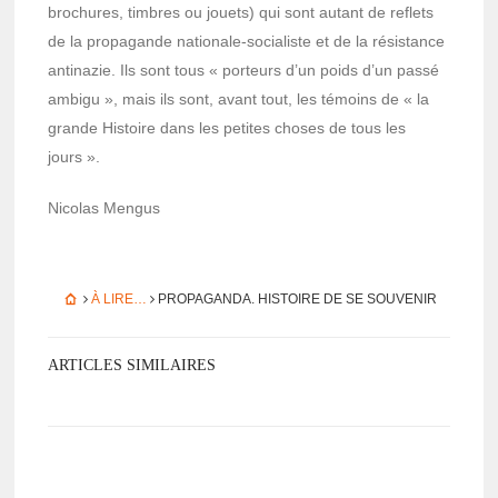
brochures, timbres ou jouets) qui sont autant de reflets
de la propa­gande natio­nale-socia­liste et de la résis­tance
anti­na­zie. Ils sont tous « porteurs d’un poids d’un passé
ambigu », mais ils sont, avant tout, les témoins de « la
grande Histoire dans les petites choses de tous les
jours ».
Nico­las Mengus
À LIRE…
PROPA­GANDA. HISTOIRE DE SE SOUVE­NIR
ARTICLES SIMILAIRES