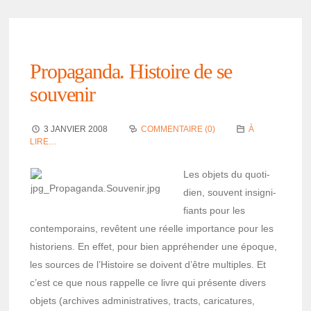
Propa­ganda. Histoire de se
souve­nir
3 JANVIER 2008
COMMENTAIRE (0)
À
LIRE…
Les objets du quoti­
dien, souvent insi­gni­
fiants pour les
contem­po­rains, revêtent une réelle impor­tance pour les
histo­riens. En effet, pour bien appré­hen­der une époque,
les sources de l’His­toire se doivent d’être multiples. Et
c’est ce que nous rappelle ce livre qui présente divers
objets (archives admi­nis­tra­tives, tracts, cari­ca­tures,