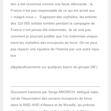
tion a été recon­nue comme une faute alle­mande : la
France n’est pas respon­sable de ce qui est arrivé aux
« malgré-nous ».
S’agis­sant des orphe­lins, les enfants
des 110 000 soldats tombés pendant la campagne de
France n’ont jamais été indem­ni­sés. Je ne vois pas
comment je pour­rais justi­fier que l’on indem­nise unique­
ment les orphe­lins des incor­po­rés de force. On ne peut
pas répa­rer une injus­tice de l’his­toire par une autre injus­
tice.
(Applau­dis­se­ments sur quelques bancs du groupe DR.)
Docu­ment trans­mis par Serge AMORICH, délé­gué natio­
nal de l’As­so­cia­tion des anciens incor­po­rés de force
dans le RAD–KHD d’Al­sace et de Moselle, qui précise