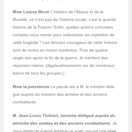
Mme Louise Morel
L’his­toire de l’Al­sace et de la
Moselle, ce n’est pas de l’his­toire locale, c’est la grande
histoire de la France ! Enfin, quelles actions concrètes
comp­tez-vous mener pour indem­ni­ser les orphe­lins de
cette tragé­die ? Les témoins coura­geux de cette histoire
sont de moins en moins nombreux. Près de quatre-
vingts ans après la fin de la guerre, ils méritent des
réponses claires.
(Applau­dis­se­ments sur de nombreux
bancs de tous les groupes.)
Mme la prési­dente
La parole est à M. le ministre délé­
gué auprès du ministre des armées et des anciens
combat­tants.
M. Jean-Louis Thié­riot,
ministre délé­gué auprès du
ministre des armées et des anciens combat­tants
.
Je
vous remer­cie d’avoir évoqué ce sujet, qui est une plaie