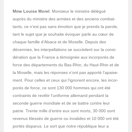
Mme Louise Morel
. Monsieur le ministre délé­gué
auprès du ministre des armées et des anciens combat­
tants, ce n’est pas sans émotion que je prends la parole,
tant le sujet que je souhaite évoquer parle au cœur de
chaque famille d’Al­sace et de Moselle. Depuis des
décen­nies, les inter­pel­la­tions se succèdent sur la consi­
dé­ra­tion que la France a témoi­gnée aux incor­po­rés de
force des dépar­te­ments du Bas-Rhin, du Haut-Rhin et de
la Moselle, mais les réponses n’ont pas apporté l’apai­se­
ment. Pour celles et ceux qui l’ignorent encore, les incor­
po­rés de force, ce sont 130 000 hommes qui ont été
contraints de revê­tir l’uni­forme alle­mand pendant la
seconde guerre mondiale et de se battre contre leur
patrie. Trente mille d’entre eux sont morts, 30 000 sont
reve­nus bles­sés de guerre ou inva­lides et 10 000 ont été
portés dispa­rus. Le sort que notre répu­blique leur a