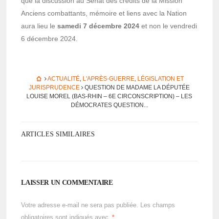
que la discus­sion au Sénat des crédits de la Mission
Anciens combat­tants, mémoire et liens avec la Nation
aura lieu le
samedi 7 décembre 2024
et non le vendredi
6 décembre 2024.
ACTUALITÉ
,
L'APRÈS-GUERRE
,
LÉGISLATION ET
JURISPRUDENCE
QUES­TION DE MADAME LA DÉPU­TÉE
LOUISE MOREL (BAS-RHIN – 6E CIRCONS­CRIP­TION) – LES
DÉMO­CRATES QUES­TION...
ARTICLES SIMILAIRES
LAISSER UN COMMENTAIRE
Votre adresse e-mail ne sera pas publiée.
Les champs
obligatoires sont indiqués avec
*