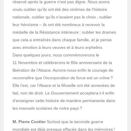
réservé après la guerre n’est pas digne. Nous avons
voulu oublier qu’ils ont été des victimes de l’his­toire
natio­nale, oublier qu’ils n’avaient pas le choix ; oublier
leur héroïsme – ils ont été nombreux à rece­voir la
médaille de la Résis­tance inté­rieure ; oublier les drames
que cela a entraî­nés dans chaque famille, et je pense
avec émotion à leurs veuves et à leurs orphe­lins.
Dans quelques jours, nous commé­mo­re­rons le
11 Novembre et célé­bre­rons le 80e anni­ver­saire de la
libé­ra­tion de l’Al­sace. Aurons-nous enfin le courage de
recon­naître que l’in­cor­po­ra­tion de force est un crime ?
Elle l’est, car l’Al­sace et la Moselle ont été annexées de
fait, non de droit. Le Gouver­ne­ment accep­tera-t-il enfin
d’en­sei­gner cette histoire de manière perma­nente dans
les manuels scolaires de notre pays ?
M. Pierre Cordier
Surtout que la seconde guerre
mondiale est déjà presque effa­cée dans les mémoires !