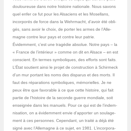
doulou­reuse dans notre histoire natio­nale. Nous savons
quel enfer ce fut pour les Alsa­ciens et les Mosel­lans,
incor­po­rés de force dans la Wehr­macht, d’avoir été obli­
gés, sans avoir le choix, de porter les armes de l’Al­le­
magne contre leur pays et contre leur patrie.
Évidem­ment, c’est une tragé­die abso­lue. Notre pays – la
« France de l’in­té­rieur » comme on dit en Alsace – en est
conscient. En termes symbo­liques, des efforts sont faits.
L’État soutient ainsi le projet de construc­tion à Schir­meck
d’un mur portant les noms des dispa­rus et des morts. Il
faut des répa­ra­tions symbo­liques, mémo­rielles. Je ne
peux être que favo­rable à ce que cette histoire, qui fait
partie de l’his­toire de la seconde guerre mondiale, soit
ensei­gnée dans les manuels. Pour ce qui est de l’in­dem­
ni­sa­tion, on a évidem­ment envie d’ap­por­ter un soula­ge­
ment à ces personnes. Cepen­dant, un traité a déjà été
signé avec l’Al­le­magne à ce sujet, en 1981. L’in­cor­po­ra­