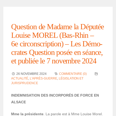
Ques­tion de Madame la Dépu­tée
Louise MOREL (Bas-Rhin –
6e circons­crip­tion) – Les Démo­
crates Ques­tion posée en séance,
et publiée le 7 novembre 2024
26 NOVEMBRE 2024
COMMENTAIRE (0)
ACTUALITÉ
,
L'APRÈS-GUERRE
,
LÉGISLATION ET
JURISPRUDENCE
INDEMNISATION DES INCORPORÉS DE FORCE EN
ALSACE
Mme la prési­dente
. La parole est à Mme Louise Morel.