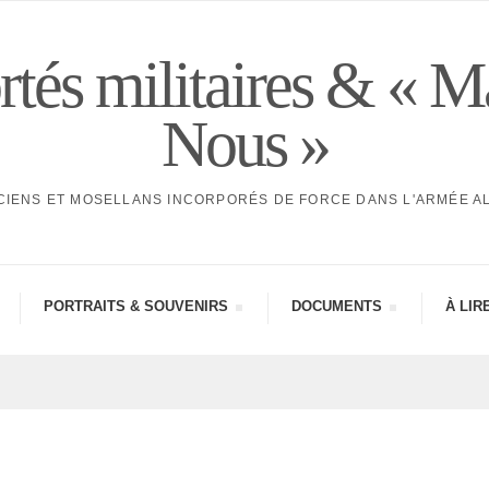
tés militaires & « M
Nous »
CIENS ET MOSELLANS INCORPORÉS DE FORCE DANS L'ARMÉE 
PORTRAITS & SOUVE­NIRS
DOCU­MENTS
À LIR