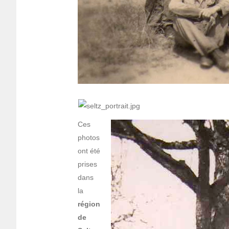
Ces
photos
ont été
prises
dans
la
région
de