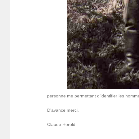
personne me permet­tant d’iden­ti­fier les homme
D’avance merci,
Claude Herold