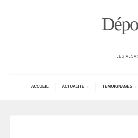
Dépor
LES ALSA
ACCUEIL
ACTUA­LITÉ
TÉMOI­GNAGES