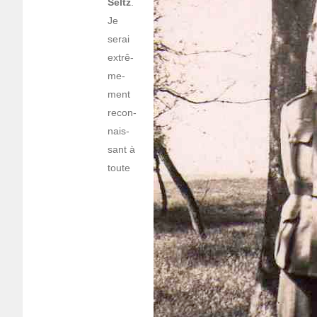
Seltz
.
Je
serai
extrê­
me­
ment
recon­
nais­
sant à
toute