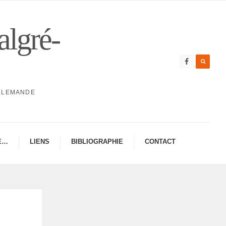
algré-
ALLEMANDE
E…
LIENS
BIBLIO­GRA­PHIE
CONTAC­­T