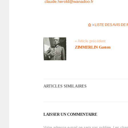
claude.herold@­wa­na­doo.fr
LISTE DES AVIS D
« Article précédent
ZIMMERLIN Gaston
ARTICLES SIMILAIRES
LAISSER UN COMMENTAIRE
Votre adresse e-mail ne sera pas publiée.
Les cham