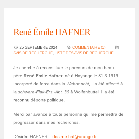
René Émile HAFNER
25 SEPTEMBRE 2024
COMMENTAIRE (1)
AVIS DE RECHERCHE
,
LISTE DES AVIS DE RECHERCHE
Je cherche à recons­ti­tuer le parcours de mon beau-
père
René Emile Hafner
, né à Hayange le 31.3.1919.
Incor­poré de force dans la
Wehr­macht,
il a été affecté à
la
schwere-Flak-Ers.-Abt. 36
à Wolfen­but­tel
.
Il a été
reconnu déporté poli­tique.
Merci par avance à toute personne qui me permet­tra de
progres­ser dans mes recherches.
Dési­rée HAFNER –
desi­ree.haf@o­range.fr