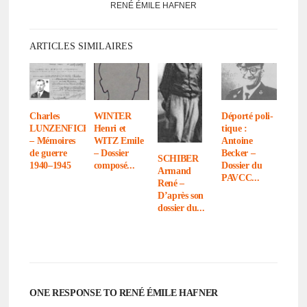
RENÉ ÉMILE HAFNER
ARTICLES SIMILAIRES
Charles
WINTER
Déporté poli­
LUNZENFICHTER
Henri et
tique :
– Mémoires
WITZ Emile
Antoine
de guerre
– Dossier
Becker –
SCHIBER
1940–1945
composé...
Dossier du
Armand
PAVCC...
René –
D’après son
dossier du...
ONE RESPONSE TO RENÉ ÉMILE HAFNER