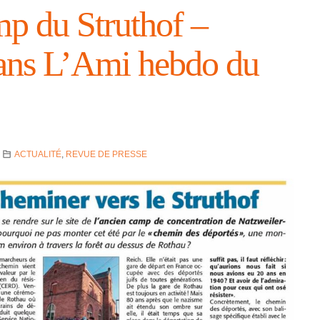
mp du Stru­thof –
dans L’Ami hebdo du
ACTUALITÉ
,
REVUE DE PRESSE