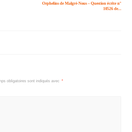
Orphe­lins de Malgré-Nous – Ques­tion écrite n°
10526 de...
ps obligatoires sont indiqués avec
*