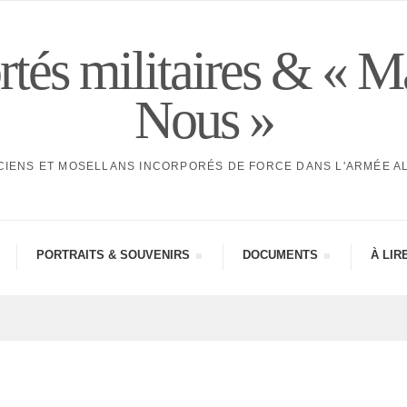
tés militaires & « M
Nous »
CIENS ET MOSELLANS INCORPORÉS DE FORCE DANS L'ARMÉE 
PORTRAITS & SOUVE­NIRS
DOCU­MENTS
À LIR