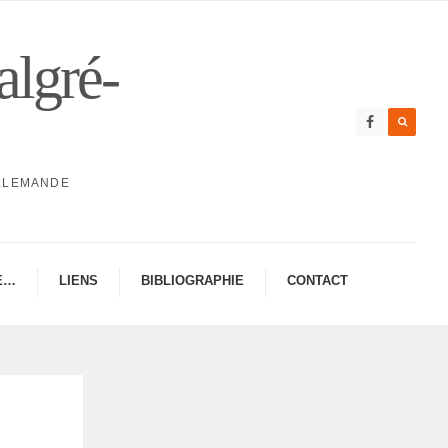
algré-
ALLEMANDE
E…
LIENS
BIBLIO­GRA­PHIE
CONTAC­­T