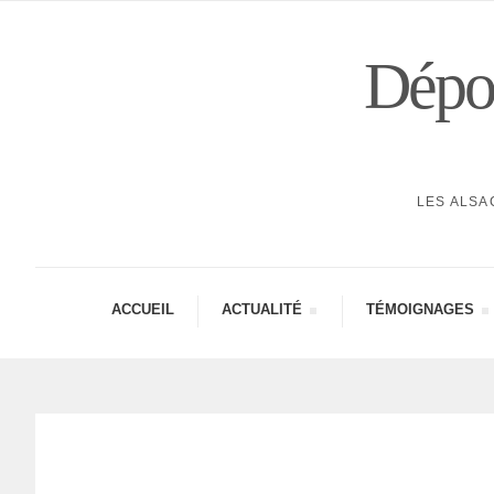
Dépor
LES ALSA
ACCUEIL
ACTUA­LITÉ
TÉMOI­GNAGES