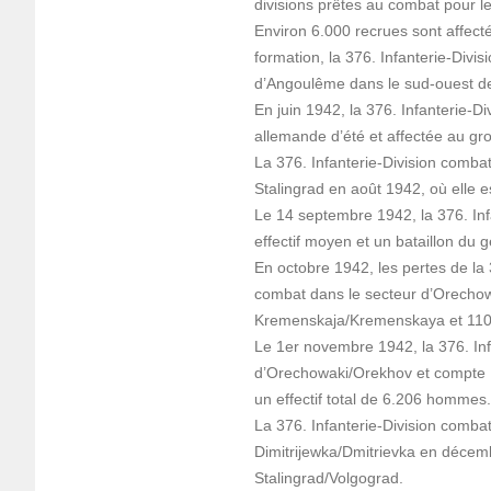
divisions prêtes au combat pour le 
Environ 6.000 recrues sont affect
formation, la 376. Infanterie-Divi
d’Angoulême dans le sud-ouest de
En juin 1942, la 376. Infanterie-Div
allemande d’été et affectée au g
La 376. Infanterie-Division comba
Stalingrad en août 1942, où elle 
Le 14 septembre 1942, la 376. Infa
effectif moyen et un bataillon du g
En octobre 1942, les pertes de la 
combat dans le secteur d’Orecho
Kremenskaja/Kremenskaya et 110k
Le 1er novembre 1942, la 376. Inf
d’Orechowaki/Orekhov et compte 158
un effectif total de 6.206 hommes.
La 376. Infanterie-Division comba
Dimitrijewka/Dmitrievka en décemb
Stalingrad/Volgograd.