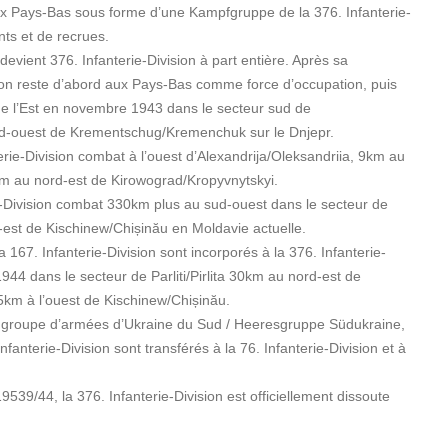
ux Pays-Bas sous forme d’une Kampfgruppe de la 376. Infanterie-
ts et de recrues.
evient 376. Infanterie-Division à part entière. Après sa
ision reste d’abord aux Pays-Bas comme force d’occupation, puis
 de l’Est en novembre 1943 dans le secteur sud de
-ouest de Krementschug/Kremenchuk sur le Dnjepr.
rie-Division combat à l’ouest d’Alexandrija/Oleksandriia, 9km au
m au nord-est de Kirowograd/Kropyvnytskyi.
ie-Division combat 330km plus au sud-ouest dans le secteur de
st de Kischinew/Chișinău en Moldavie actuelle.
a 167. Infanterie-Division sont incorporés à la 376. Infanterie-
944 dans le secteur de Parliti/Pirlita 30km au nord-est de
95km à l’ouest de Kischinew/Chișinău.
 groupe d’armées d’Ukraine du Sud / Heeresgruppe Südukraine,
nfanterie-Division sont transférés à la 76. Infanterie-Division et à
9539/44, la 376. Infanterie-Division est officiellement dissoute