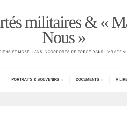
tés militaires & « M
Nous »
CIENS ET MOSELLANS INCORPORÉS DE FORCE DANS L'ARMÉE 
PORTRAITS & SOUVE­NIRS
DOCU­MENTS
À LIR