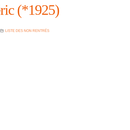
­ric (*1925)
LISTE DES NON RENTRÉS