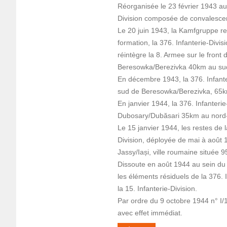
Réorganisée le 23 février 1943 a
Division composée de convalescen
Le 20 juin 1943, la Kamfgruppe red
formation, la 376. Infanterie-Div
réintègre la 8. Armee sur le front
Beresowka/Berezivka 40km au sud
En décembre 1943, la 376. Infante
sud de Beresowka/Berezivka, 65k
En janvier 1944, la 376. Infanter
Dubosary/Dubăsari 35km au nord-e
Le 15 janvier 1944, les restes de l
Division, déployée de mai à août 1
Jassy/Iași, ville roumaine située 
Dissoute en août 1944 au sein du
les éléments résiduels de la 376. I
la 15. Infanterie-Division.
Par ordre du 9 octobre 1944 n° I/1
avec effet immédiat.