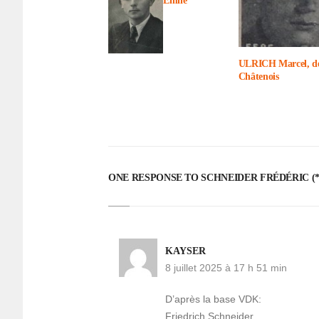
Emile
ULRICH Marcel, d
Châte­nois
ONE RESPONSE TO SCHNEI­DER FRÉDÉ­RIC (*
KAYSER
8 juillet 2025 à 17 h 51 min
D’après la base VDK:
Friedrich Schneider