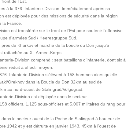
front de l’Est.
ées à la 376. Infanterie-Division. Immédiatement après sa
sion est déployée pour des missions de sécurité dans la région
 la France.
ision est transférée sur le front de l’Est pour soutenir l’offensive
roupe d’armées Sud / Heeresgruppe Süd.
t près de Kharkov et marche de la boucle du Don jusqu’à
est rattachée au XI. Armee-Korps.
nterie-Division comprend : sept bataillons d’infanterie, dont six à
énie réduit à effectif moyen.
376. Infanterie-Division s’élèvent à 158 hommes alors qu’elle
waki/Orekhov dans la Boucle du Don 32km au sud de
m au nord-ouest de Stalingrad/Volgograd.
anterie-Division est déployée dans le secteur
 officiers, 1.125 sous-officiers et 5.007 militaires du rang pour
t dans le secteur ouest de la Poche de Stalingrad à hauteur de
re 1942 et y est détruite en janvier 1943, 45km à l’ouest de