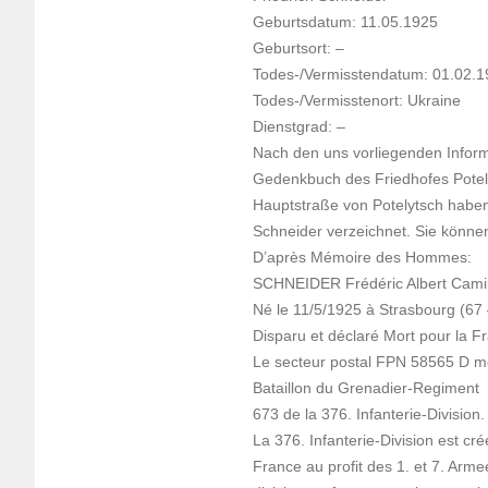
Geburtsdatum: 11.05.1925
Geburtsort: –
Todes-/Vermisstendatum: 01.02.
Todes-/Vermisstenort: Ukraine
Dienstgrad: –
Nach den uns vorliegenden Informa
Gedenkbuch des Friedhofes Potel
Hauptstraße von Potelytsch haben
Schneider verzeichnet. Sie können
D’après Mémoire des Hommes:
SCHNEIDER Frédéric Albert Camil
Né le 11/5/1925 à Strasbourg (67
Disparu et déclaré Mort pour la F
Le secteur postal FPN 58565 D me
Bataillon du Grenadier-Regiment
673 de la 376. Infanterie-Division.
La 376. Infanterie-Division est c
France au profit des 1. et 7. Arme