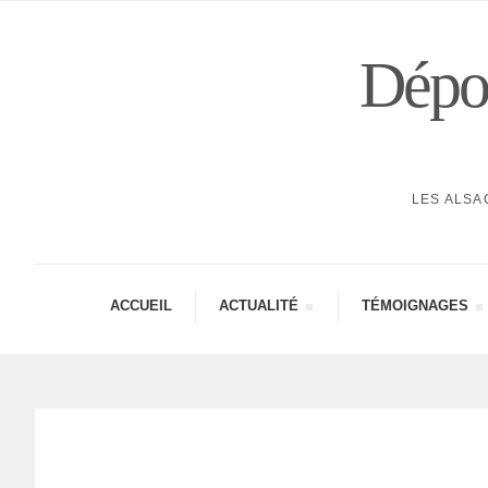
Dépor
LES ALSA
ACCUEIL
ACTUA­LITÉ
TÉMOI­GNAGES