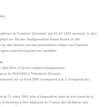
1944
tionen ist Friedrich Schneider seit 01.02.1944 vermisst. In dem
ytsch ein Teil der Stadtgemeinde Rawa-Ruska an der
 wir den Namen und die persönlichen Daten von Friedrich
 gern einen Auszug bei uns bestellen.
le
 – Bas-Rhin, France) habitant Geispolsheim
rance le 24/2/1944 à Tolmatschi (Russie)
ntionné sur sa fiche DRK correspond à la 3. Kompanie du I.
réée le 21 mars 1942 près d’Angoulême dans le sud-ouest de la
e et destinée à être déployée en France afin de libérer des