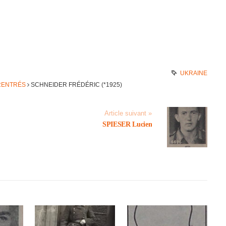
UKRAINE
 RENTRÉS
SCHNEI­DER FRÉDÉ­RIC (*1925)
Article suivant »
SPIESER Lucien