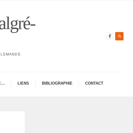
algré-
ALLEMANDE
E…
LIENS
BIBLIO­GRA­PHIE
CONTAC­­T