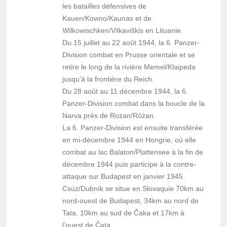
les batailles défensives de
Kauen/Kowno/Kaunas et de
Wilkowischken/Vilkaviškis en Lituanie.
Du 15 juillet au 22 août 1944, la 6. Panzer-
Division combat en Prusse orientale et se
retire le long de la rivière Memel/Klaipeda
jusqu’à la frontière du Reich.
Du 28 août au 11 décembre 1944, la 6.
Panzer-Division combat dans la boucle de la
Narva près de Rozan/Różan.
La 6. Panzer-Division est ensuite transférée
en mi-décembre 1944 en Hongrie, où elle
combat au lac Balaton/Plattensee à la fin de
décembre 1944 puis participe à la contre-
attaque sur Budapest en janvier 1945.
Csúz/Dubník se situe en Slovaquie 70km au
nord-ouest de Budapest, 34km au nord de
Tata, 10km au sud de Čaka et 17km à
l’ouest de Čata.