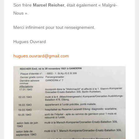
Son frère
Marcel Reicher
, était égale­ment « Malgré-
Nous ».
Merci infi­ni­ment pour tout rensei­gne­ment.
Hugues Ouvrard
hugues.ouvrard@g­mail.com