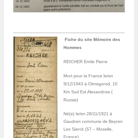
Fiche du site Mémoire des
Hommes
REICHER Emile Pierre
Mort pour la France le/en
9/12/1943 à Olme­go­rod, 10
Km Sud Est Alexan­drow (
Russie)
Né(e) le/en 28/11/1921 à
Gaudren commune de Beyren
Les Sierck (57 – Moselle,
France)