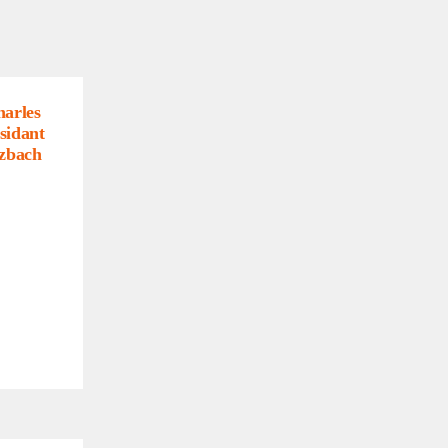
arles
si­dant
z­bach