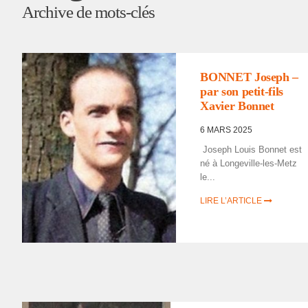
Archive de mots-clés
PORTRAITS
,
PORTRAITS
D'INCORPORÉS DE
FORCE/DÉPORTÉS
MILITAIRES
BONNET Joseph –
par son petit-fils
Xavier Bonnet
6 MARS 2025
Joseph Louis Bonnet est
né à Longe­ville-les-Metz
le...
LIRE L’ARTICLE
LISTE DES NON
RENTRÉS
,
PORTRAITS
D'INCORPORÉS DE