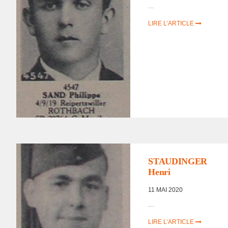
...
LIRE L’ARTICLE
LISTE DES NON
RENTRÉS
,
PORTRAITS
D'INCORPORÉS DE
FORCE/DÉPORTÉS
STAUDINGER
MILITAIRES
Henri
11 MAI 2020
...
LIRE L’ARTICLE