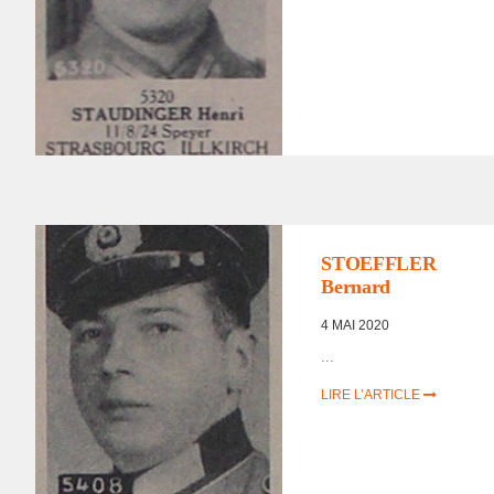
LISTE DES NON
RENTRÉS
,
PORTRAITS
D'INCORPORÉS DE
FORCE/DÉPORTÉS
STOEFFLER
MILITAIRES
Bernard
4 MAI 2020
...
LIRE L’ARTICLE