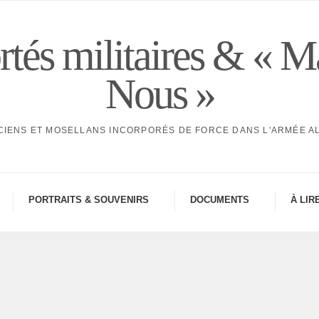
tés militaires & « M
Nous »
CIENS ET MOSELLANS INCORPORÉS DE FORCE DANS L'ARMÉE 
PORTRAITS & SOUVE­NIRS
DOCU­MENTS
À LIR