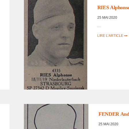
FORCE/DÉPORTÉS
RIES Alphons
MILITAIRES
25 MAI 2020
...
LIRE L’ARTICLE
LISTE DES NON
RENTRÉS
,
PORTRAITS
D'INCORPORÉS DE
FORCE/DÉPORTÉS
FENDER And
MILITAIRES
25 MAI 2020