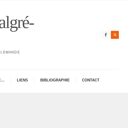
algré-
ALLEMANDE
E…
LIENS
BIBLIO­GRA­PHIE
CONTAC­­T