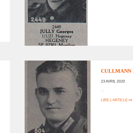
LISTE DES NON
RENTRÉS
,
PORTRAITS
D'INCORPORÉS DE
FORCE/DÉPORTÉS
CULLMANN E
MILITAIRES
23 AVRIL 2020
...
LIRE L’ARTICLE