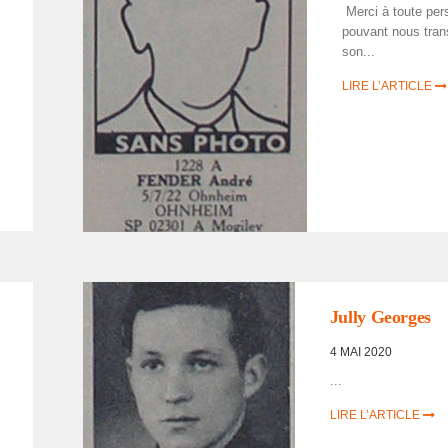
Merci à toute per
pouvant nous tran
son...
LIRE L’ARTICLE
LISTE DES NON
RENTRÉS
,
PORTRAITS
D'INCORPORÉS DE
FORCE/DÉPORTÉS
Jully Georges
MILITAIRES
4 MAI 2020
...
LIRE L’ARTICLE