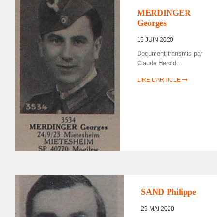
FORCE/DÉPORTÉS
MERDINGER
MILITAIRES
Georges
15 JUIN 2020
Docu­ment trans­mis par
Claude Herold...
LIRE L’ARTICLE
LISTE DES NON
RENTRÉS
,
PORTRAITS
D'INCORPORÉS DE
FORCE/DÉPORTÉS
SAND Philippe
MILITAIRES
25 MAI 2020