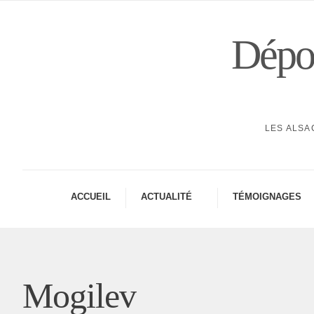
Dépor
LES ALSA
ACCUEIL
ACTUA­LITÉ
TÉMOI­GNAGES
Mogilev