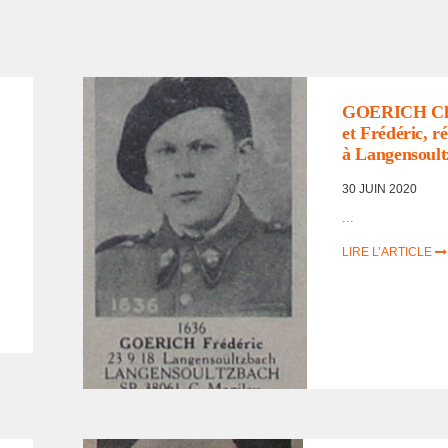
LISTE DES NON
RENTRÉS
,
PORTRAITS
D'INCORPORÉS DE
FORCE/DÉPORTÉS
GOERICH Ch
MILITAIRES
et Frédé­ric, ré
à Langen­soult
30 JUIN 2020
...
LIRE L’ARTICLE
LISTE DES NON
RENTRÉS
,
PORTRAITS
D'INCORPORÉS DE