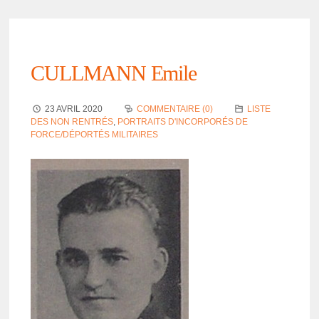
CULLMANN Emile
23 AVRIL 2020
COMMENTAIRE (0)
LISTE
DES NON RENTRÉS
,
PORTRAITS D'INCORPORÉS DE
FORCE/DÉPORTÉS MILITAIRES