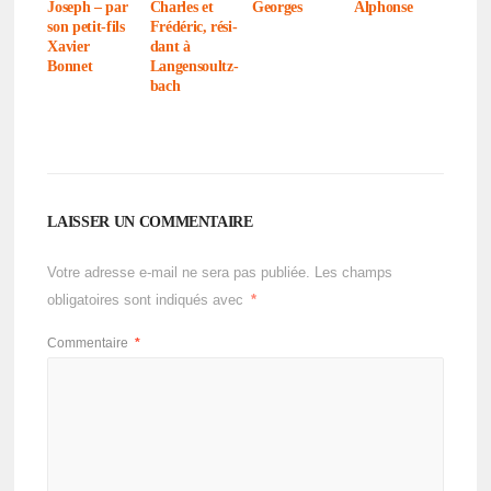
Joseph – par
Charles et
Georges
Alphonse
son petit-fils
Frédé­ric, rési­
Xavier
dant à
Bonnet
Langen­soultz­
bach
LAISSER UN COMMENTAIRE
Votre adresse e-mail ne sera pas publiée.
Les champs
obligatoires sont indiqués avec
*
Commentaire
*