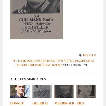
MOGILEV
LISTE DES NON RENTRÉS
,
PORTRAITS D'INCORPORÉS
DE FORCE/DÉPORTÉS MILITAIRES
CULLMANN EMILE
ARTICLES SIMILAIRES
BONNET
GOERICH
MERDINGER
RIES