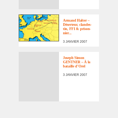
LES
INCORPORÉS
DE FORCE FACE
À LEUR DESTIN
Armand Halter –
Déser­teur, clan­des­
tin, FFI & prison­
nier...
3 JANVIER 2007
Joseph Simon
GENTNER – À la
bataille d’Orel
3 JANVIER 2007