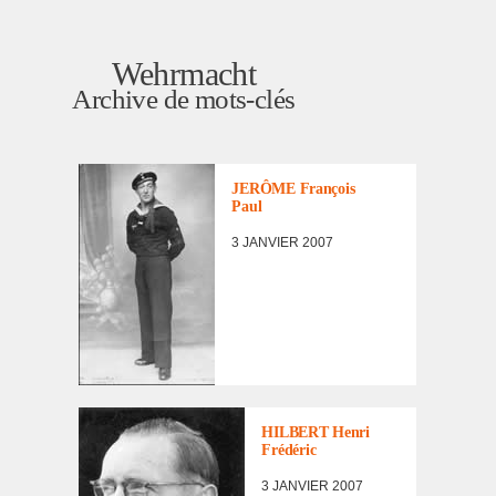
Wehrmacht
Archive de mots-clés
LES
INCORPORÉS
DE FORCE
FACE À
JERÔME François
LEUR
Paul
DESTIN
3 JANVIER 2007
LES
INCORPORÉS
DE FORCE
FACE À LEUR
HILBERT Henri
DESTIN
Frédé­ric
3 JANVIER 2007