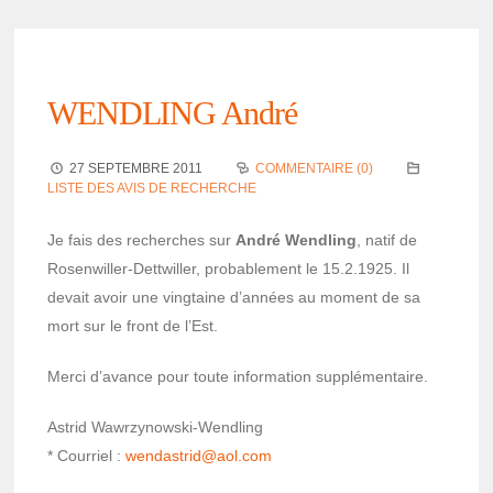
WENDLING André
27 SEPTEMBRE 2011
COMMENTAIRE (0)
LISTE DES AVIS DE RECHERCHE
Je fais des recherches sur
André Wend­ling
, natif de
Rosen­willer-Dett­willer, proba­ble­ment le 15.2.1925. Il
devait avoir une ving­taine d’an­nées au moment de sa
mort sur le front de l’Est.
Merci d’avance pour toute infor­ma­tion supplé­men­taire.
Astrid Wawr­zy­nowski-Wend­ling
* Cour­riel :
wendas­trid@aol.com