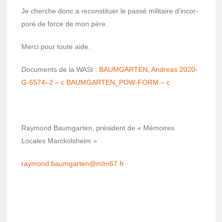
Je cherche donc a recons­ti­tuer le passé mili­taire d’in­cor­
poré de force de mon père.
Merci pour toute aide.
Docu­ments de la WASt :
BAUMGARTEN, Andreas 2020-
G-6574–2 – c
BAUMGARTEN_POW-FORM – c
Raymond Baum­gar­ten, président de « Mémoires
Locales Marckol­sheim »
raymond.baum­gar­ten@mlm67.fr