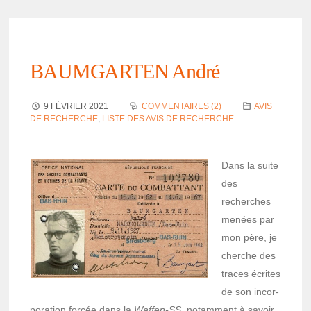
BAUMGARTEN André
9 FÉVRIER 2021
COMMENTAIRES (2)
AVIS
DE RECHERCHE
,
LISTE DES AVIS DE RECHERCHE
Dans la suite
des
recherches
menées par
mon père, je
cherche des
traces écrites
de son incor­
po­ra­tion forcée dans la
Waffen-SS,
notam­ment à savoir