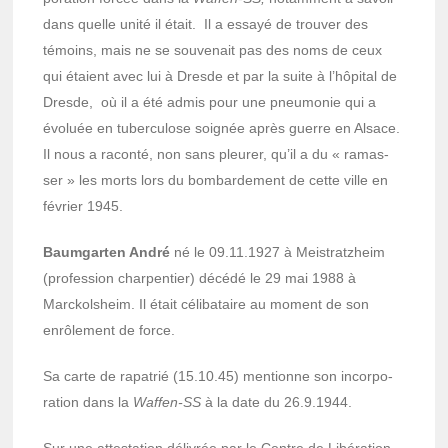
dans quelle unité il était. Il a essayé de trou­ver des
témoins, mais ne se souve­nait pas des noms de ceux
qui étaient avec lui à Dresde et par la suite à l’hô­pi­tal de
Dresde, où il a été admis pour une pneu­mo­nie qui a
évoluée en tuber­cu­lose soignée après guerre en Alsace.
Il nous a raconté, non sans pleu­rer, qu’il a du « ramas­
ser » les morts lors du bombar­de­ment de cette ville en
février 1945.
Baum­gar­ten André
né le 09.11.1927 à Meis­tratz­heim
(profes­sion char­pen­tier) décédé le 29 mai 1988 à
Marckol­sheim. Il était céli­ba­taire au moment de son
enrô­le­ment de force.
Sa carte de rapa­trié (15.10.45) mentionne son incor­po­
ra­tion dans la
Waffen-SS
à la date du 26.9.1944.