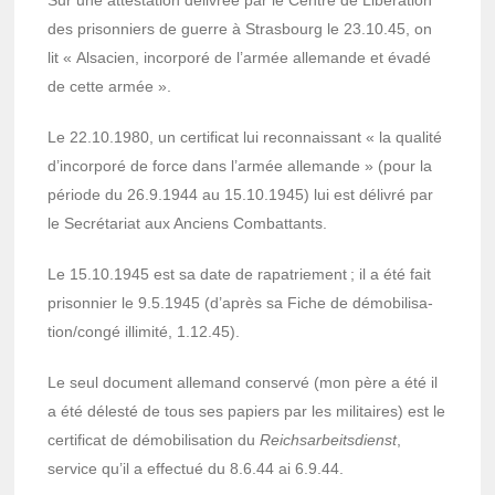
Sur une attes­ta­tion déli­vrée par le Centre de Libé­ra­tion
des prison­niers de guerre à Stras­bourg le 23.10.45, on
lit « Alsa­cien, incor­poré de l’ar­mée alle­mande et évadé
de cette armée ».
Le 22.10.1980, un certi­fi­cat lui recon­nais­sant « la qualité
d’in­cor­poré de force dans l’ar­mée alle­mande » (pour la
période du 26.9.1944 au 15.10.1945) lui est déli­vré par
le Secré­ta­riat aux Anciens Combat­tants.
Le 15.10.1945 est sa date de rapa­trie­ment ; il a été fait
prison­nier le 9.5.1945 (d’après sa Fiche de démo­bi­li­sa­
tion/congé illi­mité, 1.12.45).
Le seul docu­ment alle­mand conservé (mon père a été il
a été délesté de tous ses papiers par les mili­taires) est le
certi­fi­cat de démo­bi­li­sa­tion du
Reich­sar­beits­dienst
,
service qu’il a effec­tué du 8.6.44 ai 6.9.44.