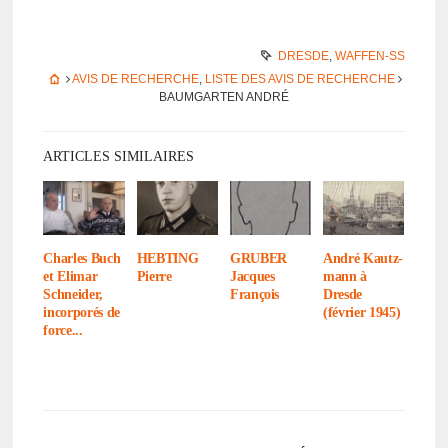
DRESDE
,
WAFFEN-SS
AVIS DE RECHERCHE
,
LISTE DES AVIS DE RECHERCHE
BAUMGARTEN ANDRÉ
ARTICLES SIMILAIRES
Charles Buch
HEBTING
GRUBER
André Kautz­
et Elimar
Pierre
Jacques
mann à
Schnei­der,
François
Dresde
incor­po­rés de
(février 1945)
force...