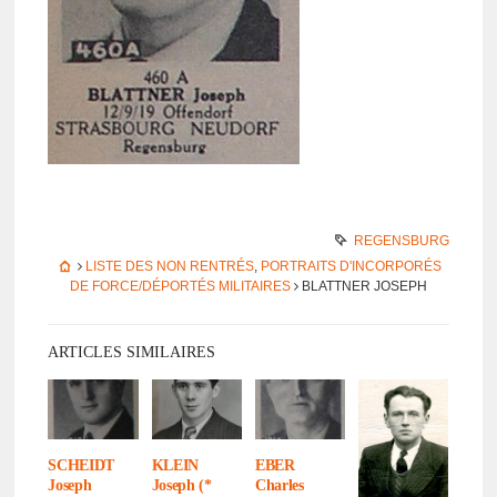
REGENSBURG
LISTE DES NON RENTRÉS
,
PORTRAITS D'INCORPORÉS
DE FORCE/DÉPORTÉS MILITAIRES
BLATT­NER JOSEPH
ARTICLES SIMILAIRES
SCHEIDT
KLEIN
EBER
Joseph
Joseph (*
Charles