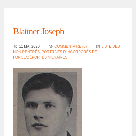
Blatt­ner Joseph
11 MAI 2020
COMMENTAIRE (0)
LISTE DES
NON RENTRÉS
,
PORTRAITS D'INCORPORÉS DE
FORCE/DÉPORTÉS MILITAIRES