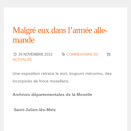
Malgré eux dans l’ar­mée alle­
mande
26 NOVEMBRE 2012
COMMENTAIRE (0)
ACTUALITÉ
Une expo­si­tion retrace le sort, toujours méconnu, des
incor­po­rés de force mosel­lans.
Archives dépar­te­men­tales de la Moselle
Saint-Julien-lès-Metz