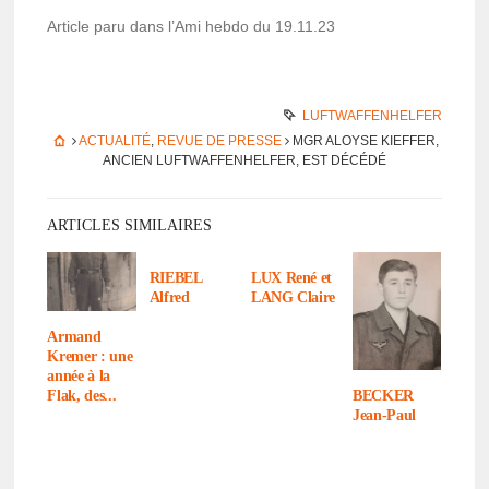
Article paru dans l’Ami hebdo du 19.11.23
LUFTWAFFENHELFER
ACTUALITÉ
,
REVUE DE PRESSE
MGR ALOYSE KIEF­FER,
ANCIEN LUFT­WAF­FEN­HEL­FER, EST DÉCÉDÉ
ARTICLES SIMILAIRES
RIEBEL
LUX René et
Alfred
LANG Claire
Armand
Kremer : une
année à la
BECKER
Flak, des...
Jean-Paul