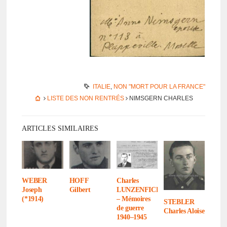
ITALIE
,
NON "MORT POUR LA FRANCE"
LISTE DES NON RENTRÉS
NIMSGERN CHARLES
ARTICLES SIMILAIRES
WEBER
HOFF
Charles
Joseph
Gilbert
LUNZENFICHTER
(*1914)
– Mémoires
STEBLER
de guerre
Charles Aloise
1940–1945