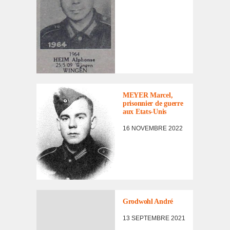
LES
INCORPORÉS
DE FORCE FACE
À LEUR
MEYER Marcel,
DESTIN
,
prison­nier de guerre
TÉMOIGNAGES
aux Etats-Unis
16 NOVEMBRE 2022
Grod­wohl André
13 SEPTEMBRE 2021