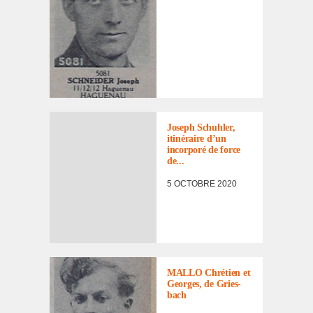
Joseph Schuh­ler,
itiné­raire d’un
incor­poré de force
de...
5 OCTOBRE 2020
LISTE DES NON
RENTRÉS
,
PORTRAITS
D'INCORPORÉS
MALLO Chré­tien et
DE
Georges, de Gries­
FORCE/DÉPORTÉS
bach
MILITAIRES