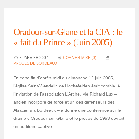
Oradour-sur-Glane et la CIA : le
« fait du Prince » (Juin 2005)
8 JANVIER 2007
COMMENTAIRE (0)
PROCÈS DE BORDEAUX
En cette fin d’après-midi du dimanche 12 juin 2005,
l’église Saint-Wende­lin de Hoche­fel­den était comble. A
l’in­vi­ta­tion de l’as­so­cia­tion L’Arche, Me Richard Lux –
ancien incor­poré de force et un des défen­seurs des
Alsa­ciens à Bordeaux – a donné une confé­rence sur le
drame d’Ora­dour-sur-Glane et le procès de 1953 devant
un audi­toire captivé.