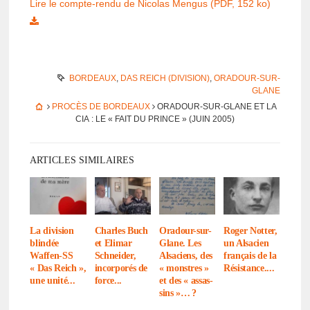
Lire le compte-rendu de Nico­las Mengus (PDF, 152 ko)
BORDEAUX
,
DAS REICH (DIVISION)
,
ORADOUR-SUR-
GLANE
PROCÈS DE BORDEAUX
ORADOUR-SUR-GLANE ET LA
CIA : LE « FAIT DU PRINCE » (JUIN 2005)
ARTICLES SIMILAIRES
La divi­sion
Charles Buch
Oradour-sur-
Roger Notter,
blin­dée
et Elimar
Glane. Les
un Alsa­cien
Waffen-SS
Schnei­der,
Alsa­ciens, des
français de la
« Das Reich »,
incor­po­rés de
« monstres »
Résis­tance....
une unité...
force...
et des « assas­
sins »… ?